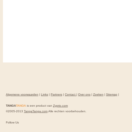
Algemene voorwaarden
|
Links
|
Partners
|
Contact
|
Over ons
|
Zoeken
|
Sitemap
|
TANGA
TANGA
is een product van
Zyprio.com
©2005-2013
TangaTanga.com
.Alle rechten voorbehouden.
Follow Us