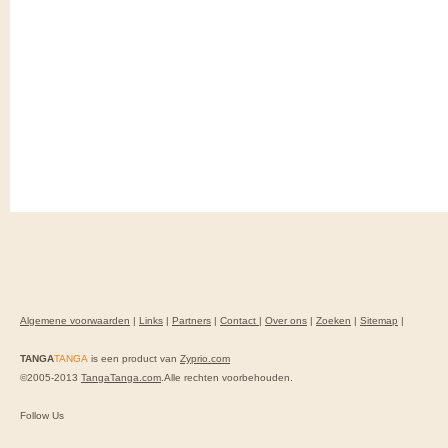
Algemene voorwaarden
|
Links
|
Partners
|
Contact
|
Over ons
|
Zoeken
|
Sitemap
|
TANGA
TANGA
is een product van
Zyprio.com
©2005-2013
TangaTanga.com
.Alle rechten voorbehouden.
Follow Us