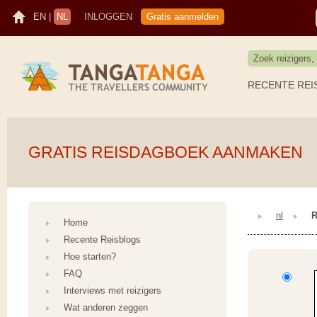
EN
|
NL
INLOGGEN
Gratis aanmelden
RECENTE REI
GRATIS REISDAGBOEK AANMAKEN
nl
R
Home
Recente Reisblogs
Hoe starten?
FAQ
Interviews met reizigers
Wat anderen zeggen