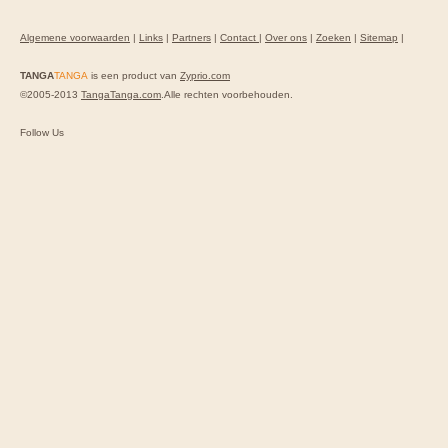
Algemene voorwaarden
|
Links
|
Partners
|
Contact
|
Over ons
|
Zoeken
|
Sitemap
|
TANGA
TANGA
is een product van
Zyprio.com
©2005-2013
TangaTanga.com
.Alle rechten voorbehouden.
Follow Us