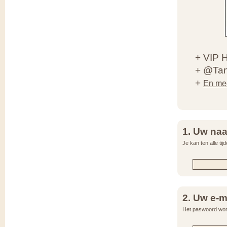
+ VIP H
+ @Tang
+
En mee
1. Uw na
Je kan ten alle ti
2. Uw e-m
Het paswoord word