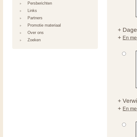
Persberichten
Links
Partners
Promotie materiaal
+ Dagel
Over ons
+
En mee
Zoeken
+ Verwij
+
En mee