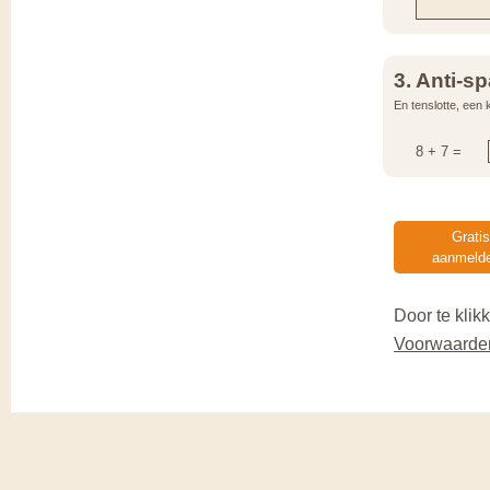
3. Anti-s
En tenslotte, een 
8
+
7
=
Gratis
aanmelde
Door te kli
Voorwaarde