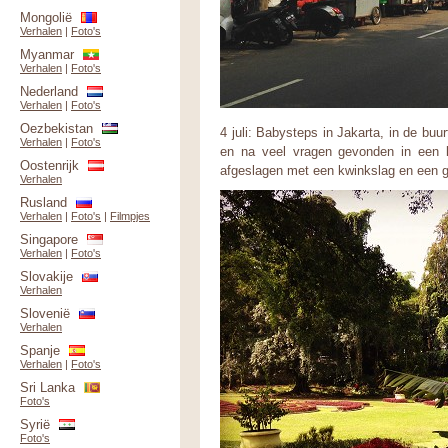
Mongolië
Verhalen
|
Foto's
Myanmar
Verhalen
|
Foto's
Nederland
Verhalen
|
Foto's
Oezbekistan
4 juli: Babysteps in Jakarta, in de buu
Verhalen
|
Foto's
en na veel vragen gevonden in een k
Oostenrijk
afgeslagen met een kwinkslag en een g
Verhalen
Rusland
Verhalen
|
Foto's
|
Filmpjes
Singapore
Verhalen
|
Foto's
Slovakije
Verhalen
Slovenië
Verhalen
Spanje
Verhalen
|
Foto's
Sri Lanka
Foto's
Syrië
Foto's