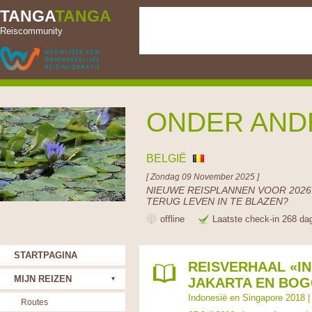
TANGA
TANGA
Reiscommunity
ONDER AND
BELGIË
[ Zondag 09 November 2025 ]
NIEUWE REISPLANNEN VOOR 2026.
TERUG LEVEN IN TE BLAZEN?
offline
Laatste check-in 268 da
STARTPAGINA
REISVERHAAL «I
MIJN REIZEN
JAKARTA EN BO
Indonesië en Singapore 2018
Routes