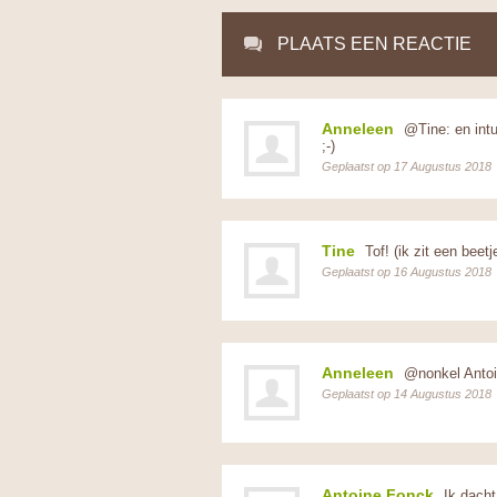
PLAATS EEN REACTIE
Anneleen
@Tine: en intu
;-)
Geplaatst op 17 Augustus 2018
Tine
Tof! (ik zit een beetj
Geplaatst op 16 Augustus 2018
Anneleen
@nonkel Antoine
Geplaatst op 14 Augustus 2018
Antoine Fonck
Ik dacht 