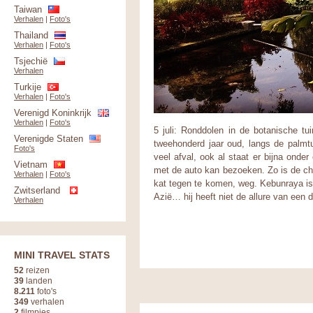
Taiwan
Verhalen
|
Foto's
Thailand
Verhalen
|
Foto's
Tsjechië
Verhalen
Turkije
Verhalen
|
Foto's
Verenigd Koninkrijk
Verhalen
|
Foto's
5 juli: Ronddolen in de botanische 
Verenigde Staten
tweehonderd jaar oud, langs de palmt
Foto's
veel afval, ook al staat er bijna onde
Vietnam
met de auto kan bezoeken. Zo is de ch
Verhalen
|
Foto's
kat tegen te komen, weg. Kebunraya is
Zwitserland
Azië… hij heeft niet de allure van een
Verhalen
MINI TRAVEL STATS
52
reizen
39
landen
8.211
foto's
349
verhalen
2
filmpjes