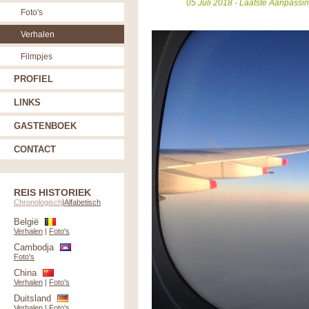
05 Juli 2018 - Laatste Aanpassi
Foto's
Verhalen
Filmpjes
PROFIEL
LINKS
GASTENBOEK
CONTACT
REIS HISTORIEK
Chronologisch
|
Alfabetisch
België
Verhalen
|
Foto's
Cambodja
Foto's
China
Verhalen
|
Foto's
Duitsland
Verhalen
|
Foto's