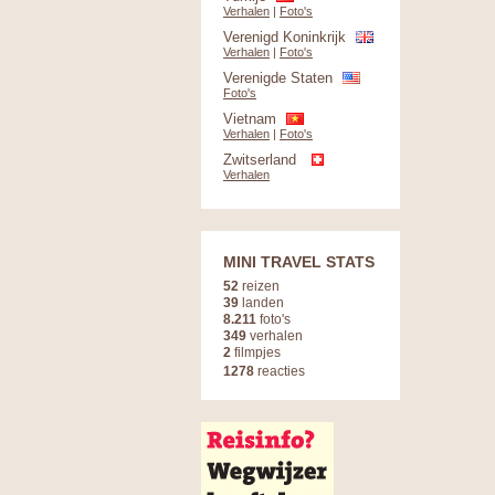
Verhalen
|
Foto's
Verenigd Koninkrijk
Verhalen
|
Foto's
Verenigde Staten
Foto's
Vietnam
Verhalen
|
Foto's
Zwitserland
Verhalen
MINI TRAVEL STATS
52
reizen
39
landen
8.211
foto's
349
verhalen
2
filmpjes
1278
reacties