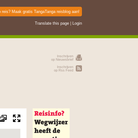
p reis? Maak gratis TangaTanga reisblog aan!
Translate this page
|
Login
Inschrijven
op Nieuwsbrief
Inschrijven
op Rss Feed