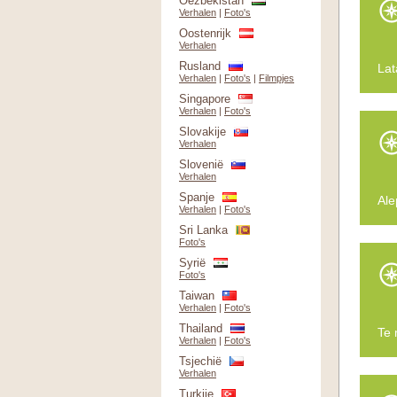
Oezbekistan
Verhalen
|
Foto's
Oostenrijk
Verhalen
Rusland
Lat
Verhalen
|
Foto's
|
Filmpjes
Singapore
Verhalen
|
Foto's
Slovakije
Verhalen
Slovenië
Verhalen
Spanje
Ale
Verhalen
|
Foto's
Sri Lanka
Foto's
Syrië
Foto's
Taiwan
Verhalen
|
Foto's
Thailand
Te 
Verhalen
|
Foto's
Tsjechië
Verhalen
Turkije