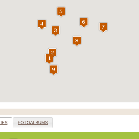
IES
FOTOALBUMS