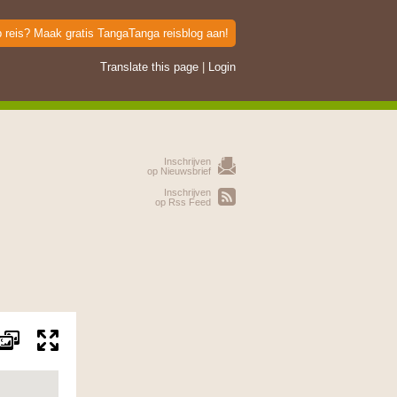
p reis? Maak gratis TangaTanga reisblog aan!
Translate this page
|
Login
Inschrijven
op Nieuwsbrief
Inschrijven
op Rss Feed