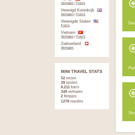
Verhalen
|
Foto's
Verenigd Koninkrijk
Verhalen
|
Foto's
Verenigde Staten
Dei
Foto's
Vietnam
Verhalen
|
Foto's
Zwitserland
Verhalen
Pa
MINI TRAVEL STATS
52
reizen
39
landen
8.211
foto's
349
verhalen
2
filmpjes
1278
reacties
Sha