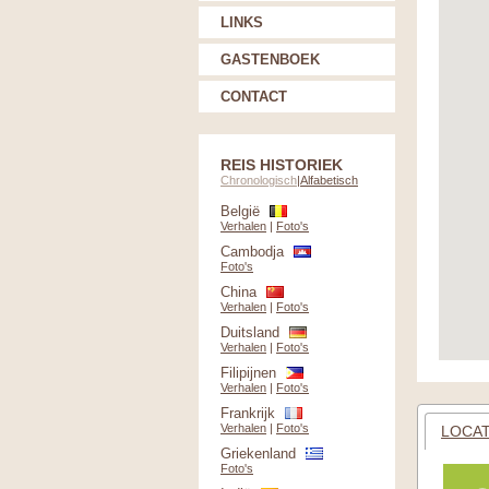
LINKS
GASTENBOEK
CONTACT
REIS HISTORIEK
Chronologisch
|
Alfabetisch
België
Verhalen
|
Foto's
Cambodja
Foto's
China
Verhalen
|
Foto's
Duitsland
Verhalen
|
Foto's
Filipijnen
Verhalen
|
Foto's
Frankrijk
Verhalen
|
Foto's
LOCAT
Griekenland
Foto's