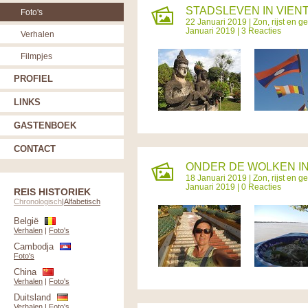
STADSLEVEN IN VIENT
Foto's
22 Januari 2019 |
Zon, rijst en 
Januari 2019 | 3 Reacties
Verhalen
Filmpjes
PROFIEL
LINKS
GASTENBOEK
CONTACT
ONDER DE WOLKEN IN
18 Januari 2019 |
Zon, rijst en 
Januari 2019 | 0 Reacties
REIS HISTORIEK
Chronologisch
|
Alfabetisch
België
Verhalen
|
Foto's
Cambodja
Foto's
China
Verhalen
|
Foto's
Duitsland
Verhalen
|
Foto's