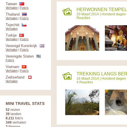
Taiwan
Verhalen
|
Foto's
HERWONNEN TEMPELLI
Thailand
20 Maart 2014 |
Honderd dagen r
Reacties
Verhalen
|
Foto's
Tsjechië
Verhalen
Turkije
Verhalen
|
Foto's
Verenigd Koninkrijk
Verhalen
|
Foto's
Verenigde Staten
Foto's
Vietnam
Verhalen
|
Foto's
TREKKING LANGS BER
Zwitserland
16 Maart 2014 |
Honderd dagen r
Verhalen
4 Reacties
MINI TRAVEL STATS
52
reizen
39
landen
8.211
foto's
349
verhalen
2
filmpjes