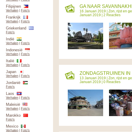
GA NAAR SAVANNAKHET
Filipijnen
Verhalen
|
Foto's
16 Januari 2019 |
Zon, rijst en 
Januari 2019 | 2 Reacties
Frankrijk
Verhalen
|
Foto's
Griekenland
Foto's
Indië
Verhalen
|
Foto's
Indonesië
Verhalen
|
Foto's
Italië
Verhalen
|
Foto's
Japan
ZONDAGSTRUINEN IN 
Verhalen
|
Foto's
13 Januari 2019 |
Zon, rijst en 
Januari 2019 | 0 Reacties
Jordanië
Foto's
Laos
Verhalen
|
Foto's
Maleisië
Verhalen
|
Foto's
Marokko
Foto's
Mexico
Verhalen
|
Foto's