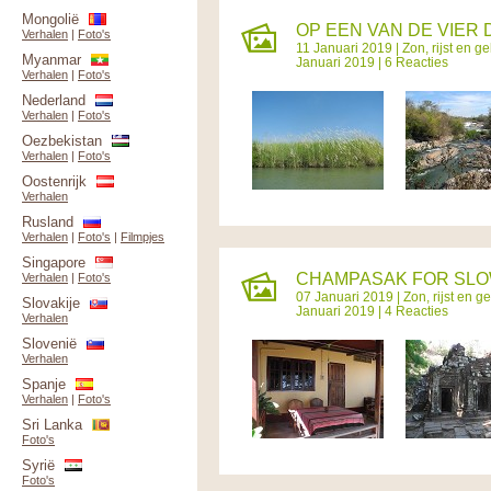
Mongolië
OP EEN VAN DE VIER 
Verhalen
|
Foto's
11 Januari 2019 |
Zon, rijst en 
Myanmar
Januari 2019 | 6 Reacties
Verhalen
|
Foto's
Nederland
Verhalen
|
Foto's
Oezbekistan
Verhalen
|
Foto's
Oostenrijk
Verhalen
Rusland
Verhalen
|
Foto's
|
Filmpjes
Singapore
CHAMPASAK FOR SLOW
Verhalen
|
Foto's
07 Januari 2019 |
Zon, rijst en 
Slovakije
Januari 2019 | 4 Reacties
Verhalen
Slovenië
Verhalen
Spanje
Verhalen
|
Foto's
Sri Lanka
Foto's
Syrië
Foto's