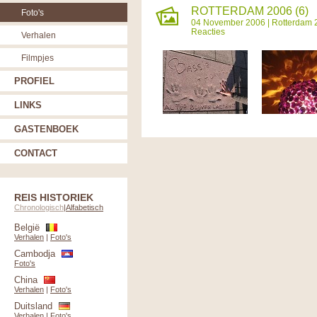
ROTTERDAM 2006 (6)
Foto's
04 November 2006 |
Rotterdam 
Reacties
Verhalen
Filmpjes
PROFIEL
LINKS
GASTENBOEK
CONTACT
REIS HISTORIEK
Chronologisch
|
Alfabetisch
België
Verhalen
|
Foto's
Cambodja
Foto's
China
Verhalen
|
Foto's
Duitsland
Verhalen
|
Foto's