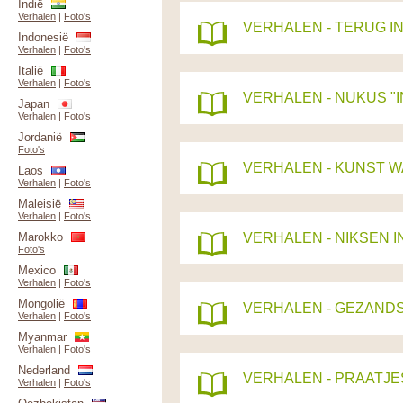
Indië
Verhalen
|
Foto's
VERHALEN - TERUG I
Indonesië
Verhalen
|
Foto's
Italië
Verhalen
|
Foto's
VERHALEN - NUKUS "
Japan
Verhalen
|
Foto's
Jordanië
Foto's
VERHALEN - KUNST W
Laos
Verhalen
|
Foto's
Maleisië
Verhalen
|
Foto's
Marokko
VERHALEN - NIKSEN 
Foto's
Mexico
Verhalen
|
Foto's
Mongolië
VERHALEN - GEZAND
Verhalen
|
Foto's
Myanmar
Verhalen
|
Foto's
Nederland
VERHALEN - PRAATJE
Verhalen
|
Foto's