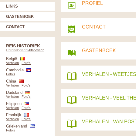
PROFIEL
LINKS
GASTENBOEK
CONTACT
CONTACT
REIS HISTORIEK
GASTENBOEK
Chronologisch
|
Alfabetisch
België
Verhalen
|
Foto's
Cambodja
VERHALEN - WEETJES
Foto's
China
Verhalen
|
Foto's
Duitsland
Verhalen
|
Foto's
VERHALEN - VEEL TH
Filipijnen
Verhalen
|
Foto's
Frankrijk
Verhalen
|
Foto's
VERHALEN - VAN PO
Griekenland
Foto's