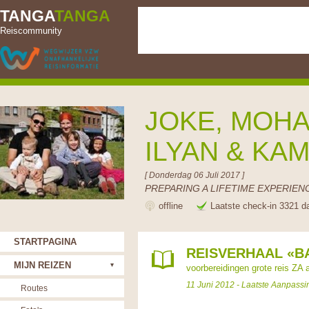
TANGA
TANGA
Reiscommunity
JOKE, MOHA
ILYAN & KA
[ Donderdag 06 Juli 2017 ]
PREPARING A LIFETIME EXPERIENC
offline
Laatste check-in 3321 d
STARTPAGINA
REISVERHAAL «B
MIJN REIZEN
voorbereidingen grote reis ZA 
11 Juni 2012 - Laatste Aanpassi
Routes