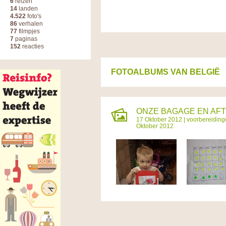
6
reizen
14
landen
4.522
foto's
86
verhalen
77
filmpjes
7
paginas
152
reacties
FOTOALBUMS VAN BELGIË
ONZE BAGAGE EN AFT
17 Oktober 2012 |
voorbereidinge
Oktober 2012