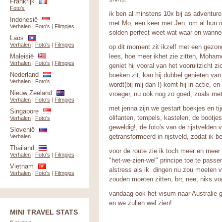
Frankrijk
Foto's
ik ben al minstens 10x bij as adventure
Indonesië
met Mo, een keer met Jen, om al hun ma
Verhalen
|
Foto's
|
Filmpjes
solden perfect weet wat waar en wannee
Laos
Verhalen
|
Foto's
|
Filmpjes
op dit moment zit ikzelf met een gezond
Maleisië
lees, hoe meer ikhet zie zitten, Moham
Verhalen
|
Foto's
|
Filmpjes
geniet hij vooral van het vooruitzicht zi
Nederland
boeken zit, kan hij dubbel genieten va
Verhalen
|
Foto's
wordt(bij mij dan !) komt hij in actie, 
Nieuw Zeeland
vroeger, nu ook nog zo goed, zoals met
Verhalen
|
Foto's
|
Filmpjes
met jenna zijn we gestart boekjes en tij
Singapore
olifanten, tempels, kastelen, de bootje
Verhalen
|
Foto's
geweldig!, de foto's van de rijstvelden
Slovenië
getransformeerd in rijstveld, zodat ik bes
Verhalen
Thailand
voor de route zie ik toch meer en meer 
Verhalen
|
Foto's
|
Filmpjes
"het-we-zien-wel" principe toe te pass
Vietnam
alstress als ik dingen nu zou moeten 
Verhalen
|
Foto's
|
Filmpjes
zouden moeten zitten, brr, nee, niks voo
vandaag ook het visum naar Australie g
en we zullen wel zien!
MINI TRAVEL STATS