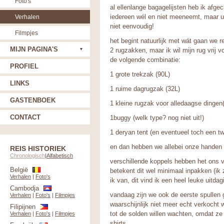
Foto's
al ellenlange bagagelijsten heb ik afge
iedereen wél en niet meeneemt, maar ui
Verhalen
niet eenvoudig!
Filmpjes
het begint natuurlijk met wát gaan we r
MIJN PAGINA'S
2 rugzakken, maar ik wil mijn rug vrij
de volgende combinatie:
PROFIEL
1 grote trekzak (90L)
LINKS
1 ruime dagrugzak (32L)
GASTENBOEK
1 kleine rugzak voor alledaagse dingen
CONTACT
1buggy (welk type? nog niet uit!)
1 deryan tent (en eventueel toch een tw
en dan hebben we allebei onze handen v
REIS HISTORIEK
Chronologisch
|
Alfabetisch
verschillende koppels hebben het ons 
België
betekent dit wel minimaal inpakken (ik z
Verhalen
|
Foto's
ik van, dit vind ik een heel leuke uitd
Cambodja
vandaag zijn we ook de eerste spullen 
Verhalen
|
Foto's
|
Filmpjes
waarschijnlijk niet meer echt verkocht 
Filipijnen
tot de solden willen wachten, omdat ze 
Verhalen
|
Foto's
|
Filmpjes
shirts.