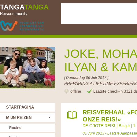
TANGA
TANGA
Reiscommunity
JOKE, MOHA
ILYAN & KA
[ Donderdag 06 Juli 2017 ]
PREPARING A LIFETIME EXPERIENC
offline
Laatste check-in 3321 d
STARTPAGINA
REISVERHAAL «F
MIJN REIZEN
ONZE REIS!»
DE GROTE REIS!
|
België
|
1 
Routes
01 Juni 2013 - Laatste Aanpassi