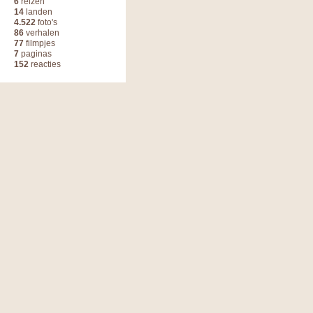
6
reizen
14
landen
4.522
foto's
86
verhalen
77
filmpjes
7
paginas
152
reacties