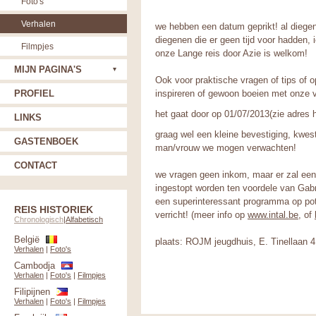
Foto's
Verhalen
we hebben een datum geprikt! al diegen
diegenen die er geen tijd voor hadden, 
Filmpjes
onze Lange reis door Azie is welkom!
MIJN PAGINA'S
Ook voor praktische vragen of tips of
PROFIEL
inspireren of gewoon boeien met onze v
het gaat door op 01/07/2013(zie adres h
LINKS
graag wel een kleine bevestiging, kwes
GASTENBOEK
man/vrouw we moge
n verwachten!
CONTACT
we vragen geen inkom, maar er zal een 
ingestopt worden ten voordele van Gabri
een superinteressant programma op pot
REIS HISTORIEK
verricht! (meer info op
www.intal.be
, of
Chronologisch
|
Alfabetisch
België
plaats: ROJM jeugdhuis, E. Tinellaan 
Verhalen
|
Foto's
Cambodja
Verhalen
|
Foto's
|
Filmpjes
Filipijnen
Verhalen
|
Foto's
|
Filmpjes