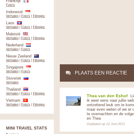
Frankrijk
Foto's
Indonesië
Verhalen
|
Foto's
|
Filmpjes
Laos
Verhalen
|
Foto's
|
Filmpjes
Maleisië
Verhalen
|
Foto's
|
Filmpjes
Nederland
Verhalen
|
Foto's
Nieuw Zeeland
Verhalen
|
Foto's
|
Filmpjes
Singapore
Verhalen
|
Foto's
PLAATS EEN REACTIE
Slovenië
Verhalen
Thailand
Verhalen
|
Foto's
|
Filmpjes
Thea van den Eshof
Li
Vietnam
ik weer eens naar jullie we
Verhalen
|
Foto's
|
Filmpjes
ontzettend leuk om te komen
maar even weten of we er 
te overnachten en de volgen
en Thea
Geplaatst op 12 Juni 2013
MINI TRAVEL STATS