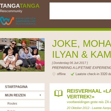
TANGA
TANGA
Reiscommunity
JOKE, MOHA
ILYAN & KA
[ Donderdag 06 Juli 2017 ]
PREPARING A LIFETIME EXPERIENC
offline
Laatste check-in 3320 d
STARTPAGINA
REISVERHAAL «L
MIJN REIZEN
VERTREK!»
voorbereidingen grote reis ZA 
Routes
20 Oktober 2012 - Laatste Aanp