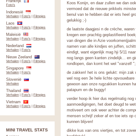
Frankrijk
Koos Konijn, en daar zullen we dan ook
Foto's
vermoed dat de nieuwe prikkels minstens 
Indonesië
benul van te hebben dat er iets heel gr
Verhalen
|
Foto's
|
Filmpjes
gelukkig ;-)
Laos
Verhalen
|
Foto's
|
Filmpjes
de laatste daagjesi n de crèche, waren 
Maleisië
kregen een prachtig geplastifieerd boe
Verhalen
|
Foto's
|
Filmpjes
van dingen die in Azie voorkomen(palmb
Nederland
namen van alle kindjes en juffen, schitt
Verhalen
|
Foto's
eindigt, want eigenlijk mag hji 5/11 naa
Nieuw Zeeland
nog langs geen kanten zindelijk... en gi
Verhalen
|
Foto's
|
Filmpjes
rondlopen, dan komt het wel "vanzelf ";
Singapore
de zakken! het is ons gelukt: mijn za
Verhalen
|
Foto's
wel nog een 3e hele lichte opvouwbare 
Slovenië
Verhalen
gewoon aan onze rugzakken kunnen han
patapum en de buggy!
Thailand
Verhalen
|
Foto's
|
Filmpjes
verder hoop ik hier dus regelmatig nog 
Vietnam
aanmoedigingen, het doet deugd te wet
Verhalen
|
Foto's
|
Filmpjes
motiveert om ook weer achter de compute
mensen schrijf zeker af en toe iets op 
kunnen blijven!
MINI TRAVEL STATS
dikke kus van ons viertjes, en tot zove