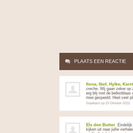
PLAATS EEN REACTIE
Ilona, Stef, Hylke, Kars
creche. Wij gaan zeker op 
erg blij met de bellenblaas e
mee gespeeld. Heel veel pl
Geplaatst op 23 Oktober 2012
Els den Butter
Eindelijk
kijken uit naar jullie verhale