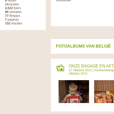
hoofdstuk!
6
reizen
14
landen
4.522
foto's
86
verhalen
77
filmpjes
7
paginas
152
reacties
FOTOALBUMS VAN BELGIË
ONZE BAGAGE EN AFT
17 Oktober 2012 |
voorbereidinge
Oktober 2012