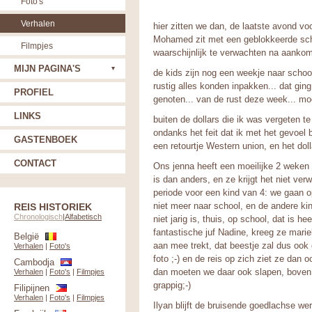
Foto's
Verhalen
hier zitten we dan, de laatste avond vo
Mohamed zit met een geblokkeerde schou
Filmpjes
waarschijnlijk te verwachten na aankom
MIJN PAGINA'S
de kids zijn nog een weekje naar schoo
rustig alles konden inpakken... dat ging
PROFIEL
genoten... van de rust deze week... moet
LINKS
buiten de dollars die ik was vergeten te 
ondanks het feit dat ik met het gevoel b
GASTENBOEK
een retourtje Western union, en het do
CONTACT
Ons jenna heeft een moeilijke 2 weken a
is dan anders, en ze krijgt het niet ver
periode voor een kind van 4: we gaan o
niet meer naar school, en de andere kin
REIS HISTORIEK
Chronologisch
|
Alfabetisch
niet jarig is, thuis, op school, dat is he
fantastische juf Nadine, kreeg ze mari
België
aan mee trekt, dat beestje zal dus o
Verhalen
|
Foto's
foto ;-) en de reis op zich ziet ze dan o
Cambodja
dan moeten we daar ook slapen, boven 
Verhalen
|
Foto's
|
Filmpjes
grappig;-)
Filipijnen
Verhalen
|
Foto's
|
Filmpjes
Ilyan blijft de bruisende goedlachse we