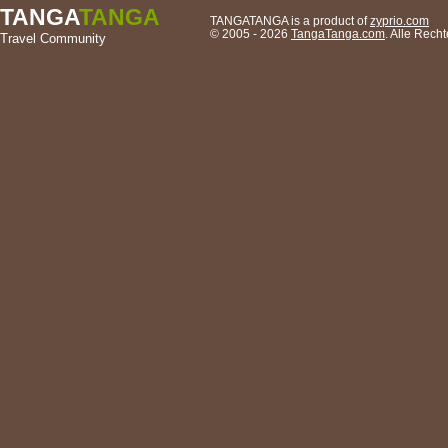
TANGA
TANGA
TANGATANGA is a product of
zyprio.com
© 2005 - 2026
TangaTanga.com
. Alle Rec
Travel Community