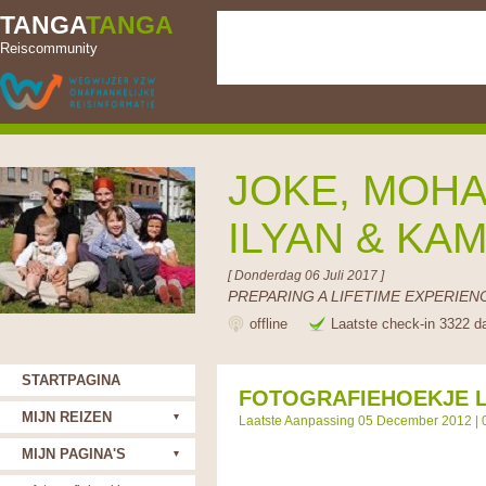
TANGA
TANGA
Reiscommunity
JOKE, MOHA
ILYAN & KA
[ Donderdag 06 Juli 2017 ]
PREPARING A LIFETIME EXPERIENC
offline
Laatste check-in 3322 d
STARTPAGINA
FOTOGRAFIEHOEKJE 
MIJN REIZEN
Laatste Aanpassing 05 December 2012 |
MIJN PAGINA'S