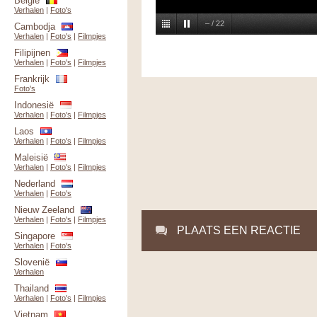
België
Verhalen
|
Foto's
–
/
22
Cambodja
Verhalen
|
Foto's
|
Filmpjes
Filipijnen
Verhalen
|
Foto's
|
Filmpjes
Frankrijk
Foto's
Indonesië
Verhalen
|
Foto's
|
Filmpjes
Laos
Verhalen
|
Foto's
|
Filmpjes
Maleisië
Verhalen
|
Foto's
|
Filmpjes
Nederland
Verhalen
|
Foto's
Nieuw Zeeland
Verhalen
|
Foto's
|
Filmpjes
PLAATS EEN REACTIE
Singapore
Verhalen
|
Foto's
Slovenië
Verhalen
Thailand
Verhalen
|
Foto's
|
Filmpjes
Vietnam