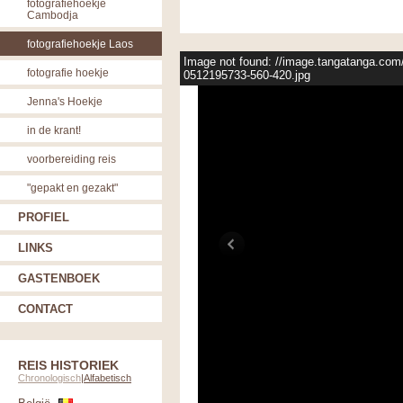
fotografiehoekje
Cambodja
fotografiehoekje Laos
Image not found: //image.tangatanga.com/
fotografie hoekje
0512195733-560-420.jpg
Jenna's Hoekje
in de krant!
voorbereiding reis
"gepakt en gezakt"
PROFIEL
LINKS
GASTENBOEK
CONTACT
REIS HISTORIEK
Chronologisch
|
Alfabetisch