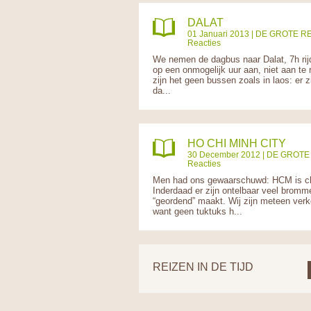
DALAT
01 Januari 2013 |
DE GROTE RE
Reacties
We nemen de dagbus naar Dalat, 7h rijde
op een onmogelijk uur aan, niet aan te
zijn het geen bussen zoals in laos: er 
da...
HO CHI MINH CITY
30 December 2012 |
DE GROTE 
Reacties
Men had ons gewaarschuwd: HCM is ch
Inderdaad er zijn ontelbaar veel bromm
“geordend” maakt. Wij zijn meteen verk
want geen tuktuks h...
REIZEN IN DE TIJD