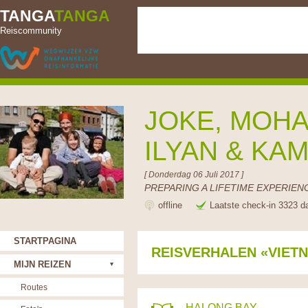
TANGA
TANGA
Reiscommunity
JOKE, MOHA
ILYAN & KA
[ Donderdag 06 Juli 2017 ]
PREPARING A LIFETIME EXPERIENC
offline
Laatste check-in 3323 d
STARTPAGINA
REISVERHALEN «VIET
MIJN REIZEN
Routes
HALONG BAY