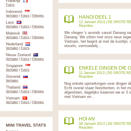
Frankrijk
Foto's
Indonesië
Verhalen
|
Foto's
|
Filmpjes
HANOI DEEL 1
12 Januari 2013 |
DE GROTE RE
Laos
Reacties
Verhalen
|
Foto's
|
Filmpjes
We vliegen 's avonds vanuit Danang naa
Maleisië
Danang. We zitten met onze neus tegen d
Verhalen
|
Foto's
|
Filmpjes
Vietnam, het begint al met de kustlijn,
Nederland
resorts, vermoedelij...
Verhalen
|
Foto's
Nieuw Zeeland
Verhalen
|
Foto's
|
Filmpjes
Singapore
ENKELE DINGEN DIE O
Verhalen
|
Foto's
11 Januari 2013 |
DE GROTE RE
Slovenië
Reacties
Verhalen
Nog enkele opmerkingen over dingen d
Thailand
Echt overal staan feesttenten, in het m
Verhalen
|
Foto's
|
Filmpjes
afgesloten, dagelijks kwamen we er 3 o
met Vietnam en...
Vietnam
Verhalen
|
Foto's
|
Filmpjes
HOI AN
08 Januari 2013 |
DE GROTE RE
MINI TRAVEL STATS
Reacties