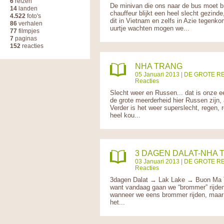
6
reizen
De minivan die ons naar de bus moet b
14
landen
chauffeur blijkt een heel slecht gezinde
4.522
foto's
dit in Vietnam en zelfs in Azie tegenko
86
verhalen
uurtje wachten mogen we...
77
filmpjes
7
paginas
152
reacties
NHA TRANG
05 Januari 2013 |
DE GROTE RE
Reacties
Slecht weer en Russen... dat is onze eer
de grote meerderheid hier Russen zijn, 
Verder is het weer superslecht, regen, 
heel kou...
3 DAGEN DALAT-NHA 
03 Januari 2013 |
DE GROTE RE
Reacties
3dagen Dalat → Lak Lake → Buon Ma Th
want vandaag gaan we “brommer” rijden!
wanneer we eens brommer rijden, maar 
het...