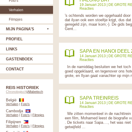
Foto's
19 Januari 2013 |
DE GROTE RE
Reacties
Verhalen
's ochtends worden we opgehaald door -
Filmpjes
dat ilyan ook een stoeltje krjgt, dus d
geregeld zijn, maar kom;-). De gids beg
Gent...
MIJN PAGINA'S
PROFIEL
LINKS
SAPA EN HANOI DEEL 
14 Januari 2013 |
DE GROTE RE
GASTENBOEK
Reacties
In de namiddag besluiten we het toch 
CONTACT
goed opgeklaard, en tegenover ons hotel
grote, en Ilyan gaat vanachter op mijn
REIS HISTORIEK
Chronologisch
|
Alfabetisch
SAPA TREINREIS
België
14 Januari 2013 |
DE GROTE RE
Verhalen
|
Foto's
Reacties
Cambodja
We zitten momenteel in de nachttrein naa
Verhalen
|
Foto's
|
Filmpjes
een film, Mohamed leest de biografie va
Filipijnen
. De tickets naar Sapa...., het was ni
Verhalen
|
Foto's
|
Filmpjes
getwijfeld ...