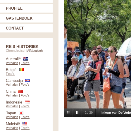
PROFIEL
GASTENBOEK
CONTACT
REIS HISTORIEK
Chronologisch
|
Alfabetisch
Australië
Verhalen
|
Foto's
België
Foto's
Cambodja
Verhalen
|
Foto's
China
Verhalen
|
Foto's
Indonesië
Verhalen
|
Foto's
Japan
2
/
39
Inkom van De Verb
Verhalen
|
Foto's
Maleisië
Verhalen
|
Foto's