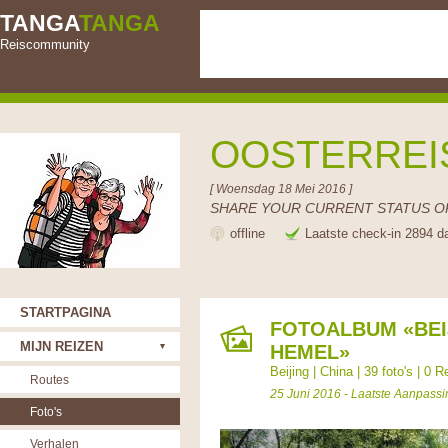
TANGA
TANGA
Reiscommunity
OOSTERRE
[ Woensdag 18 Mei 2016 ]
SHARE YOUR CURRENT STATUS OR
offline
Laatste check-in 2894 d
STARTPAGINA
FOTOALBUM «BEI
MIJN REIZEN
HEMEL»
Beijing
|
China
| 39 foto's |
0 R
Routes
25 Juni 2016 - Laatste Aanpassi
Foto's
Verhalen