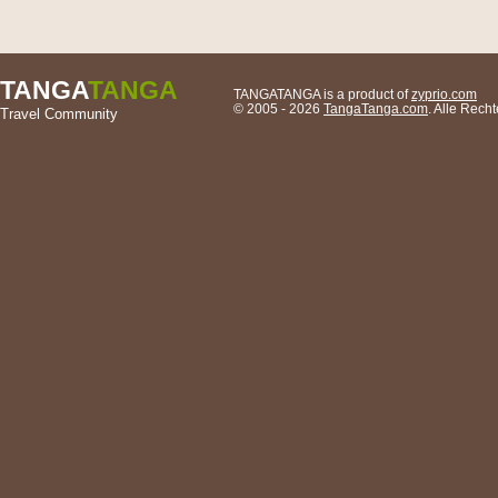
TANGA
TANGA
TANGATANGA is a product of
zyprio.com
© 2005 - 2026
TangaTanga.com
. Alle Rec
Travel Community