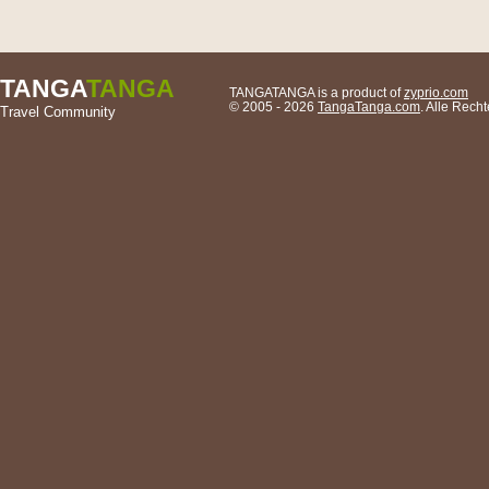
TANGA
TANGA
TANGATANGA is a product of
zyprio.com
© 2005 - 2026
TangaTanga.com
. Alle Rec
Travel Community