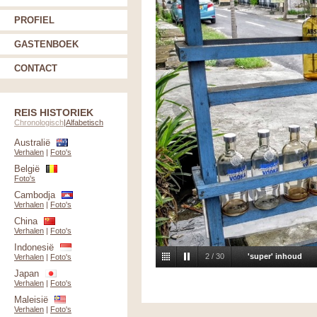
PROFIEL
GASTENBOEK
CONTACT
REIS HISTORIEK
Chronologisch
|
Alfabetisch
Australië
Verhalen
|
Foto's
België
Foto's
Cambodja
Verhalen
|
Foto's
China
Verhalen
|
Foto's
Indonesië
2
/
30
'super' inhoud
Verhalen
|
Foto's
Japan
Verhalen
|
Foto's
Maleisië
Verhalen
|
Foto's