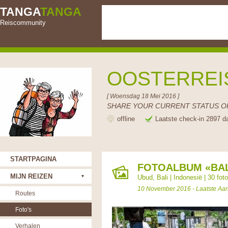
TANGA
TANGA
Reiscommunity
OOSTERRE
[ Woensdag 18 Mei 2016 ]
SHARE YOUR CURRENT STATUS OR
offline
Laatste check-in 2897 d
STARTPAGINA
FOTOALBUM «BAL
MIJN REIZEN
Ubud, Bali
|
Indonesië
| 30 foto
10 November 2016 - Laatste Aa
Routes
Foto's
Verhalen