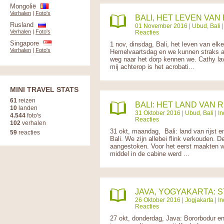
Mongolië
Verhalen
|
Foto's
BALI, HET LEVEN VAN 
Rusland
01 November 2016 |
Ubud, Bali
Verhalen
|
Foto's
Reacties
Singapore
1 nov, dinsdag, Bali, het leven van elk
Verhalen
|
Foto's
Hemelvaartsdag en we kunnen straks aa
weg naar het dorp kennen we. Cathy lav
mij achterop is het acrobati...
MINI TRAVEL STATS
61
reizen
BALI: HET LAND VAN R
10
landen
31 Oktober 2016 |
Ubud, Bali
|
In
4.544
foto's
Reacties
102
verhalen
31 okt, maandag, Bali: land van rijst 
59
reacties
Bali. We zijn allebei flink verkouden.
aangestoken. Voor het eerst maakten w
middel in de cabine werd ...
JAVA, YOGYAKARTA: S
26 Oktober 2016 |
Jogjakarta
|
In
Reacties
27 okt, donderdag, Java: Bororbodur 