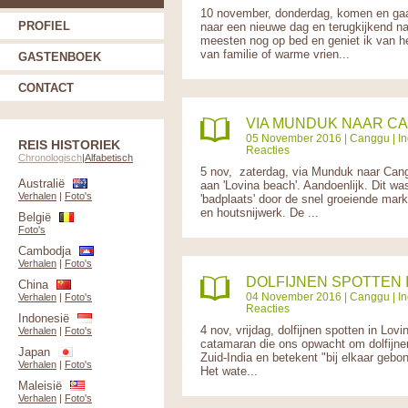
10 november, donderdag, komen en gaa
PROFIEL
naar een nieuwe dag en terugkijkend na
meesten nog op bed en geniet ik van he
van familie of warme vrien...
GASTENBOEK
CONTACT
VIA MUNDUK NAAR C
05 November 2016 |
Canggu
|
I
REIS HISTORIEK
Reacties
Chronologisch
|
Alfabetisch
5 nov, zaterdag, via Munduk naar Ca
Australië
aan 'Lovina beach'. Aandoenlijk. Dit wa
Verhalen
|
Foto's
'badplaats' door de snel groeiende mark
en houtsnijwerk. De ...
België
Foto's
Cambodja
Verhalen
|
Foto's
DOLFIJNEN SPOTTEN 
China
04 November 2016 |
Canggu
|
I
Verhalen
|
Foto's
Reacties
Indonesië
4 nov, vrijdag, dolfijnen spotten in Lo
Verhalen
|
Foto's
catamaran die ons opwacht om dolfijnen
Japan
Zuid-India en betekent "bij elkaar gebo
Verhalen
|
Foto's
Het wate...
Maleisië
Verhalen
|
Foto's