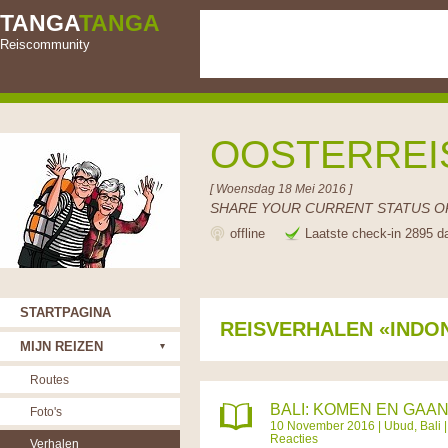
TANGA
TANGA
Reiscommunity
OOSTERRE
[ Woensdag 18 Mei 2016 ]
SHARE YOUR CURRENT STATUS OR
offline
Laatste check-in 2895 d
STARTPAGINA
REISVERHALEN «INDO
MIJN REIZEN
Routes
BALI: KOMEN EN GAA
Foto's
10 November 2016 |
Ubud, Bali
Reacties
Verhalen