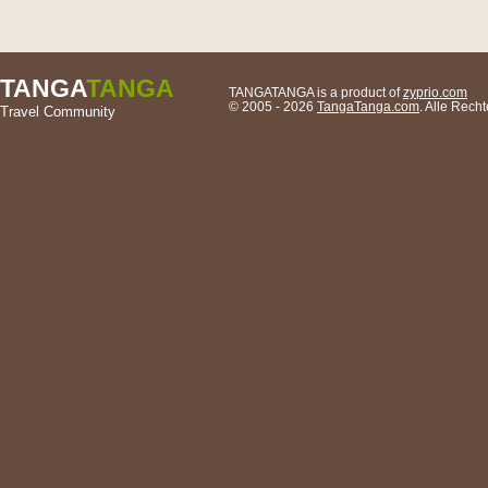
TANGA
TANGA
TANGATANGA is a product of
zyprio.com
© 2005 - 2026
TangaTanga.com
. Alle Rec
Travel Community