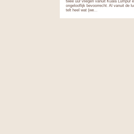
twee uur vliegen vanuit Kuala Lumpur 
ongelooflijk bevoorrecht. Al vanuit de lu
telt heel wat (we...