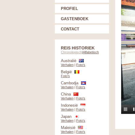
PROFIEL
GASTENBOEK
CONTACT
REIS HISTORIEK
Chronologisch
|
Alfabetisch
Australië
Verhalen
|
Foto's
België
Foto's
Cambodja
Verhalen
|
Foto's
China
Verhalen
|
Foto's
Indonesië
Verhalen
|
Foto's
Japan
Verhalen
|
Foto's
Maleisië
Verhalen
|
Foto's