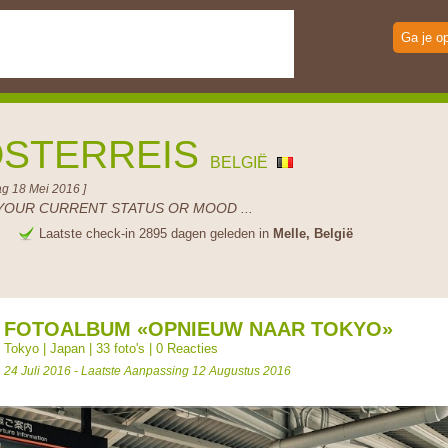
Ga je o
STERREIS
BELGIË
g 18 Mei 2016 ]
YOUR CURRENT STATUS OR MOOD ...
e
Laatste check-in 2895 dagen geleden in
Melle, België
FOTOALBUM «OPNIEUW NAAR TOKYO»
Tokyo
|
Japan
| 33 foto's |
0 Reacties
24 Juli 2016 - Laatste Aanpassing 12 Augustus 2016