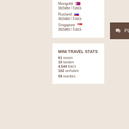
Mongolië
Verhalen
|
Foto's
Rusland
Verhalen
|
Foto's
Singapore
Verhalen
|
Foto's
P
MINI TRAVEL STATS
61
reizen
10
landen
4.544
foto's
102
verhalen
59
reacties