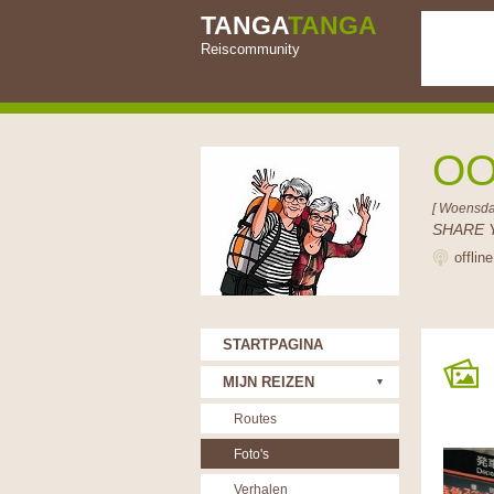
TANGA
TANGA
Reiscommunity
OO
[ Woensda
SHARE 
offlin
STARTPAGINA
MIJN REIZEN
Routes
Foto's
Verhalen