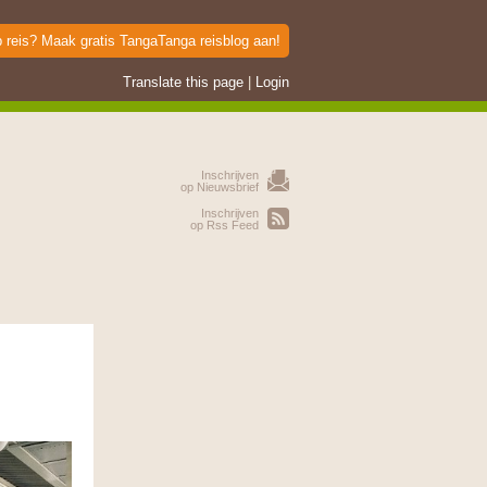
p reis? Maak gratis TangaTanga reisblog aan!
Translate this page
|
Login
Inschrijven
op Nieuwsbrief
Inschrijven
op Rss Feed