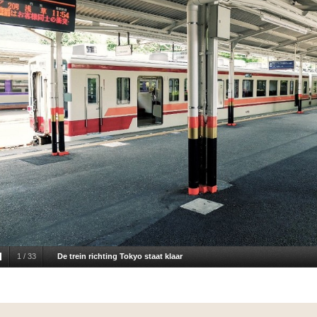
1
/
33
De trein richting Tokyo staat klaar