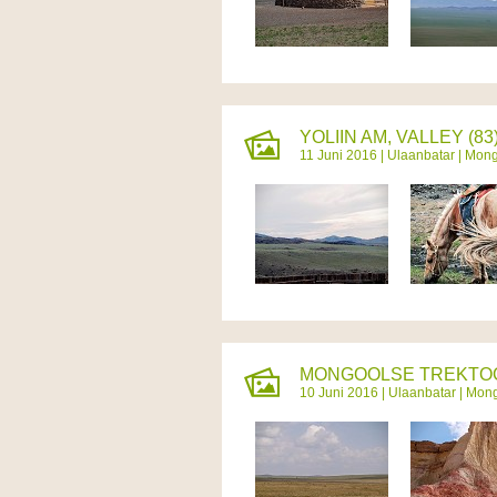
YOLIIN AM, VALLEY (83
11 Juni 2016 |
Ulaanbatar
|
Mong
MONGOOLSE TREKTOCH
10 Juni 2016 |
Ulaanbatar
|
Mong