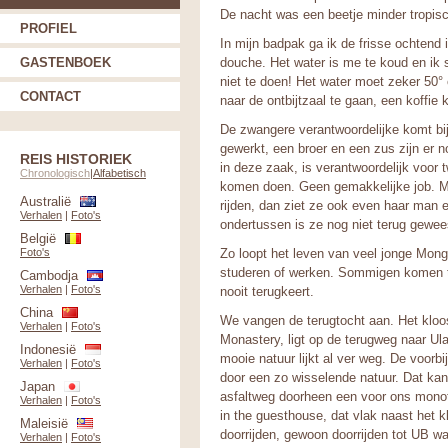
De nacht was een beetje minder tropisch
PROFIEL
In mijn badpak ga ik de frisse ochtend
GASTENBOEK
douche. Het water is me te koud en ik
niet te doen! Het water moet zeker 50° 
CONTACT
naar de ontbijtzaal te gaan, een koffie k
De zwangere verantwoordelijke komt bij
gewerkt, een broer en een zus zijn er n
REIS HISTORIEK
in deze zaak, is verantwoordelijk voor 
Chronologisch
|
Alfabetisch
komen doen. Geen gemakkelijke job. Mo
Australië
rijden, dan ziet ze ook even haar man e
Verhalen
|
Foto's
ondertussen is ze nog niet terug gewees
België
Foto's
Zo loopt het leven van veel jonge Mong
studeren of werken. Sommigen komen te
Cambodja
Verhalen
|
Foto's
nooit terugkeert.
China
We vangen de terugtocht aan. Het kloo
Verhalen
|
Foto's
Monastery, ligt op de terugweg naar Ula
Indonesië
mooie natuur lijkt al ver weg. De voorb
Verhalen
|
Foto's
door een zo wisselende natuur. Dat kan 
Japan
asfaltweg doorheen een voor ons monot
Verhalen
|
Foto's
in the guesthouse, dat vlak naast het kl
Maleisië
doorrijden, gewoon doorrijden tot UB wa
Verhalen
|
Foto's