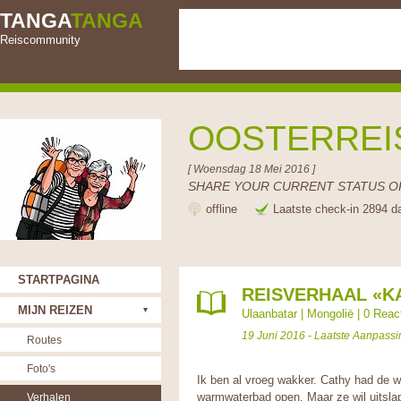
TANGA
TANGA
Reiscommunity
OOSTERRE
[ Woensdag 18 Mei 2016 ]
SHARE YOUR CURRENT STATUS OR
offline
Laatste check-in 2894 d
STARTPAGINA
REISVERHAAL «
MIJN REIZEN
Ulaanbatar
|
Mongolië
|
0 Reac
19 Juni 2016 - Laatste Aanpassi
Routes
Foto's
Ik ben al vroeg wakker. Cathy had de w
warmwaterbad open. Maar ze wil uitslap
Verhalen