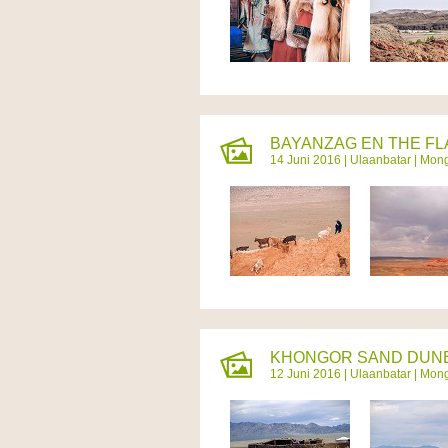
BAYANZAG EN THE FLA
14 Juni 2016 |
Ulaanbatar
|
Mong
KHONGOR SAND DUNES
12 Juni 2016 |
Ulaanbatar
|
Mong