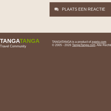
PLAATS EEN REACTIE
TANGA
TANGA
TANGATANGA is a product of
zyprio.com
© 2005 - 2026
TangaTanga.com
. Alle Rec
Travel Community