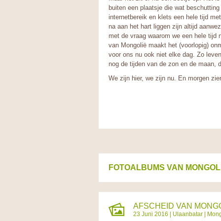
buiten een plaatsje die wat beschutting 
internetbereik en klets een hele tijd m
na aan het hart liggen zijn altijd aanw
met de vraag waarom we een hele tijd n
van Mongolië maakt het (voorlopig) onmog
voor ons nu ook niet elke dag. Zo leve
nog de tijden van de zon en de maan, d
We zijn hier, we zijn nu. En morgen zi
FOTOALBUMS VAN MONGOL
AFSCHEID VAN MONGOL
23 Juni 2016 |
Ulaanbatar
|
Mong