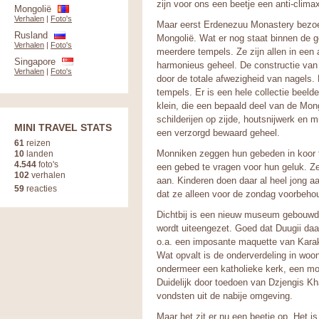
zijn voor ons een beetje een anti-clima
Mongolië
Verhalen
|
Foto's
Maar eerst Erdenezuu Monastery bezo
Rusland
Mongolië. Wat er nog staat binnen de g
Verhalen
|
Foto's
meerdere tempels. Ze zijn allen in e
Singapore
harmonieus geheel. De constructie van
Verhalen
|
Foto's
door de totale afwezigheid van nagels. 
tempels. Er is een hele collectie beelde
klein, die een bepaald deel van de Mong
schilderijen op zijde, houtsnijwerk en mu
MINI TRAVEL STATS
een verzorgd bewaard geheel.
61
reizen
Monniken zeggen hun gebeden in koor t
10
landen
4.544
foto's
een gebed te vragen voor hun geluk. Z
102
verhalen
aan. Kinderen doen daar al heel jong aa
59
reacties
dat ze alleen voor de zondag voorbeho
Dichtbij is een nieuw museum gebouwd
wordt uiteengezet. Goed dat Duugii daar
o.a. een imposante maquette van Karak
Wat opvalt is de onderverdeling in w
ondermeer een katholieke kerk, een m
Duidelijk door toedoen van Dzjengis Kh
vondsten uit de nabije omgeving.
Maar het zit er nu een beetje op. Het i