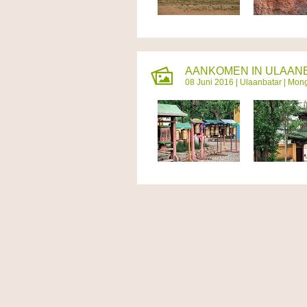
AANKOMEN IN ULAANB
08 Juni 2016 |
Ulaanbatar
|
Mong