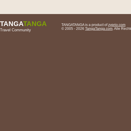
TANGA
TANGA
TANGATANGA is a product of
zyprio.com
© 2005 - 2026
TangaTanga.com
. Alle Rec
Travel Community