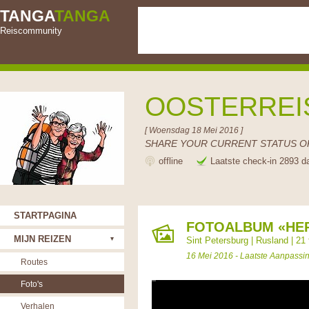
TANGA
TANGA
Reiscommunity
OOSTERRE
[ Woensdag 18 Mei 2016 ]
SHARE YOUR CURRENT STATUS OR
offline
Laatste check-in 2893 d
STARTPAGINA
FOTOALBUM «HER
MIJN REIZEN
Sint Petersburg
|
Rusland
| 21 
16 Mei 2016 - Laatste Aanpassi
Routes
Foto's
Verhalen