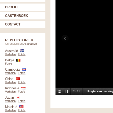
PROFIEL
GASTENBOEK
CONTACT
REIS HISTORIEK
Chronologisch
|
Alfabetisch
Australië
Verhalen
|
Foto's
België
Foto's
Cambodja
Verhalen
|
Foto's
China
Verhalen
|
Foto's
Indonesië
2
/
21
Rogier van der We
Verhalen
|
Foto's
Japan
Verhalen
|
Foto's
Maleisië
Verhalen
|
Foto's