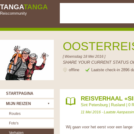
TANGA
TANGA
Reiscommunity
OOSTERRE
[ Woensdag 18 Mei 2016 ]
SHARE YOUR CURRENT STATUS OR
offline
Laatste check-in 2896 d
STARTPAGINA
REISVERHAAL «S
MIJN REIZEN
Sint Petersburg
|
Rusland
|
0 R
11 Mei 2016 - Laatste Aanpassi
Routes
Foto's
Wij gaan voor het eerst voor een lange t
Verhalen