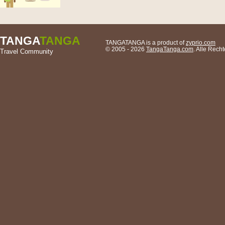
TANGA
TANGA
TANGATANGA is a product of
zyprio.com
© 2005 - 2026
TangaTanga.com
. Alle Rec
Travel Community