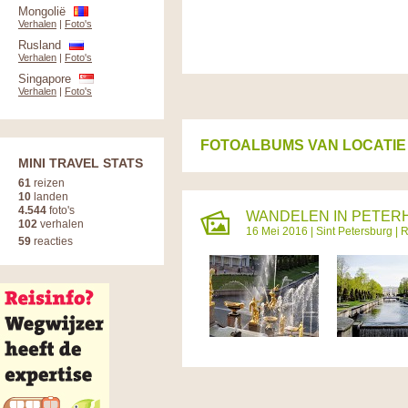
Mongolië
Verhalen
|
Foto's
Rusland
Verhalen
|
Foto's
Singapore
Verhalen
|
Foto's
FOTOALBUMS VAN LOCATIE
MINI TRAVEL STATS
61
reizen
10
landen
4.544
foto's
WANDELEN IN PETERH
102
verhalen
16 Mei 2016 |
Sint Petersburg
|
R
59
reacties