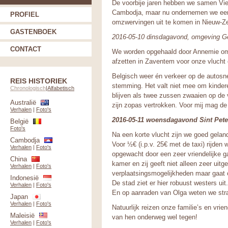
De voorbije jaren hebben we samen Vi
Cambodja, maar nu ondernemen we een l
PROFIEL
omzwervingen uit te komen in Nieuw-Zee
GASTENBOEK
2016-05-10 dinsdagavond, omgeving G
CONTACT
We worden opgehaald door Annemie om 
afzetten in Zaventem voor onze vlucht 
Belgisch weer én verkeer op de autosnel
REIS HISTORIEK
stemming. Het valt niet mee om kinderen
Chronologisch
|
Alfabetisch
blijven als twee zussen zwaaien op de 
Australië
zijn zopas vertrokken. Voor mij mag de
Verhalen
|
Foto's
2016-05-11 woensdagavond Sint Pete
België
Foto's
Na een korte vlucht zijn we goed geland
Cambodja
Voor ½€ (i.p.v. 25€ met de taxi) rijden
Verhalen
|
Foto's
opgewacht door een zeer vriendelijke 
China
kamer en zij geeft niet alleen zeer uit
Verhalen
|
Foto's
verplaatsingsmogelijkheden maar gaat 
Indonesië
De stad ziet er hier robuust westers u
Verhalen
|
Foto's
En op aanraden van Olga weten we stra
Japan
Verhalen
|
Foto's
Natuurlijk reizen onze familie’s en v
Maleisië
van hen onderweg wel tegen!
Verhalen
|
Foto's