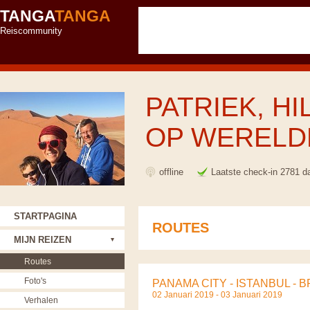
TANGA
TANGA
Reiscommunity
PATRIEK, H
OP WERELD
offline
Laatste check-in 2781 d
STARTPAGINA
ROUTES
MIJN REIZEN
Routes
Foto's
PANAMA CITY - ISTANBUL - 
02 Januari 2019 - 03 Januari 2019
Verhalen