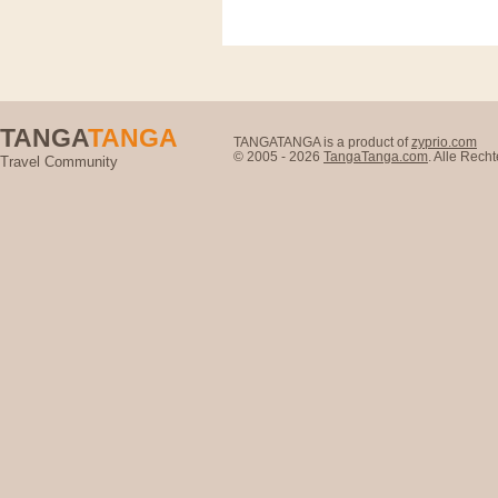
TANGA
TANGA
TANGATANGA is a product of
zyprio.com
© 2005 - 2026
TangaTanga.com
. Alle Rec
Travel Community