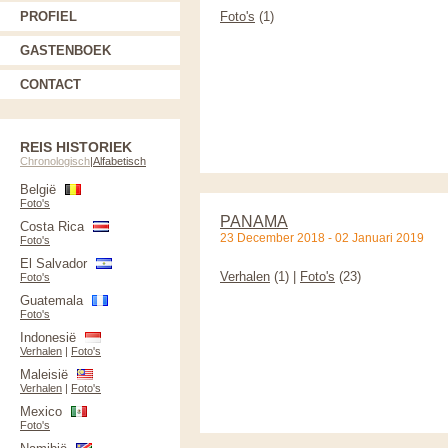
PROFIEL
Foto's
(1)
GASTENBOEK
CONTACT
REIS HISTORIEK
Chronologisch
|
Alfabetisch
België
Foto's
PANAMA
Costa Rica
23 December 2018 - 02 Januari 2019
Foto's
El Salvador
Verhalen
(1) |
Foto's
(23)
Foto's
Guatemala
Foto's
Indonesië
Verhalen
|
Foto's
Maleisië
Verhalen
|
Foto's
Mexico
Foto's