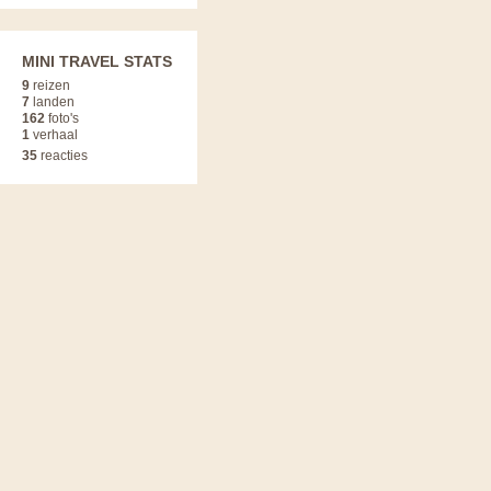
MINI TRAVEL STATS
9
reizen
7
landen
162
foto's
1
verhaal
35
reacties