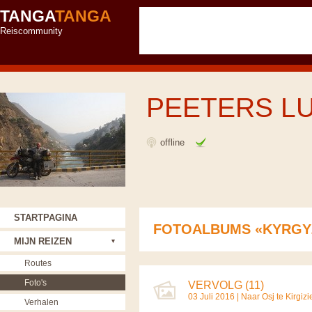
TANGA
TANGA
Reiscommunity
PEETERS L
offline
STARTPAGINA
FOTOALBUMS «KYRGY
MIJN REIZEN
Routes
Foto's
VERVOLG (11)
03 Juli 2016 |
Naar Osj te Kirgizi
Verhalen