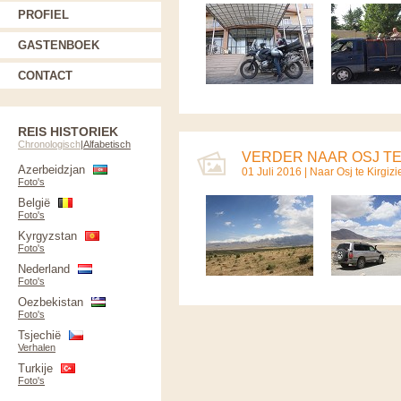
PROFIEL
GASTENBOEK
CONTACT
REIS HISTORIEK
Chronologisch
|
Alfabetisch
VERDER NAAR OSJ TE 
Azerbeidzjan
01 Juli 2016 |
Naar Osj te Kirgizi
Foto's
België
Foto's
Kyrgyzstan
Foto's
Nederland
Foto's
Oezbekistan
Foto's
Tsjechië
Verhalen
Turkije
Foto's