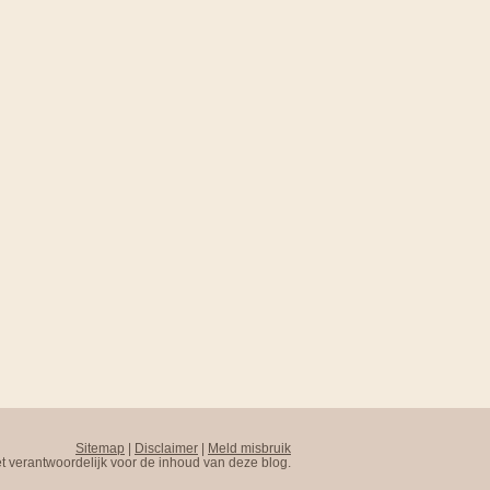
Sitemap
|
Disclaimer
|
Meld misbruik
t verantwoordelijk voor de inhoud van deze blog.