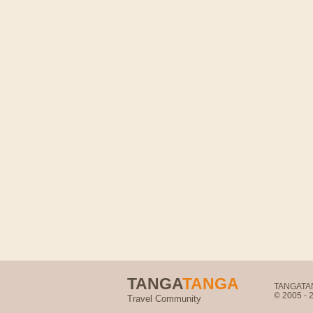
TANGA
TANGA
TANGATANG
© 2005 -
Travel Community