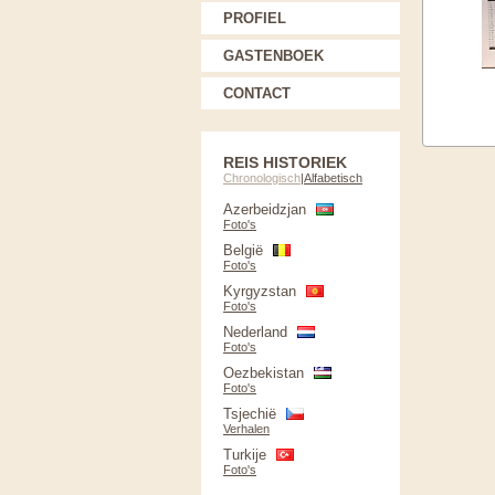
PROFIEL
GASTENBOEK
CONTACT
REIS HISTORIEK
Chronologisch
|
Alfabetisch
Azerbeidzjan
Foto's
België
Foto's
Kyrgyzstan
Foto's
Nederland
Foto's
Oezbekistan
Foto's
Tsjechië
Verhalen
Turkije
Foto's