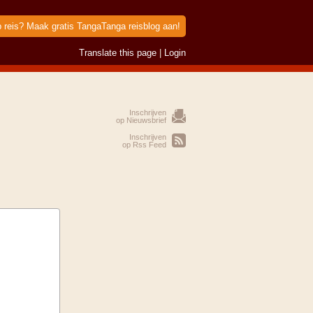
p reis? Maak gratis TangaTanga reisblog aan!
Translate this page
|
Login
Inschrijven
op Nieuwsbrief
Inschrijven
op Rss Feed