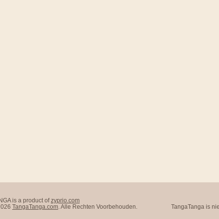
A is a product of
zyprio.com
 2026
TangaTanga.com
. Alle Rechten Voorbehouden.
TangaTanga is nie