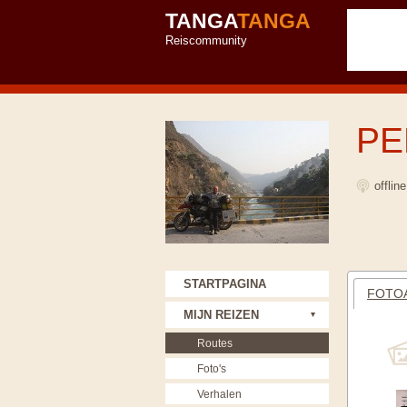
TANGA
TANGA
Reiscommunity
PE
offlin
STARTPAGINA
FOTOA
MIJN REIZEN
Routes
Foto's
Verhalen