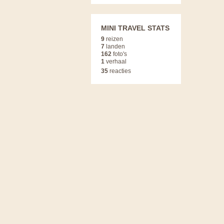
MINI TRAVEL STATS
9
reizen
7
landen
162
foto's
1
verhaal
35
reacties