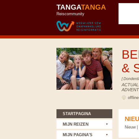
TANGA
TANGA
Reiscommunity
BE
& 
[ Donderd
ACTUALL
ADVENT
offlin
STARTPAGINA
NIE
MIJN REIZEN
Nieuw |
MIJN PAGINA'S