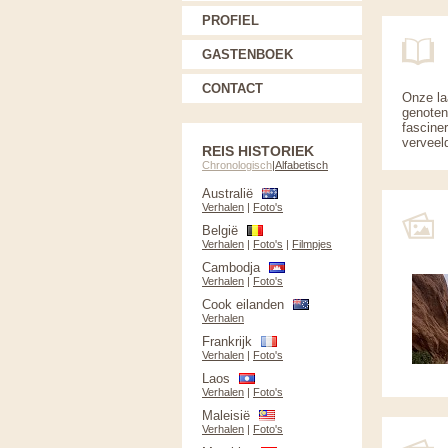
PROFIEL
GASTENBOEK
CONTACT
Onze la
genoten
fascine
verveeld
REIS HISTORIEK
Chronologisch
|
Alfabetisch
Australië
Verhalen
|
Foto's
België
Verhalen
|
Foto's
|
Filmpjes
Cambodja
Verhalen
|
Foto's
Cook eilanden
Verhalen
Frankrijk
Verhalen
|
Foto's
Laos
Verhalen
|
Foto's
Maleisië
Verhalen
|
Foto's