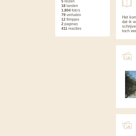
5
reizen
18
landen
1.804
foto's
79
verhalen
Het komt
12
filmpjes
dat ik w
2
paginas
schrijve
411
reacties
toch een