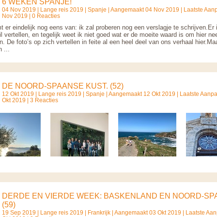
6 WEKEN SPANJE!
04 Nov 2019 |
Lange reis 2019
|
Spanje
| Aangemaakt 04 Nov 2019 | Laatste Aan
Nov 2019 | 0 Reacties
 er eindelijk nog eens van: ik zal proberen nog een verslagje te schrijven.Er 
il vertellen, en tegelijk weet ik niet goed wat er de moeite waard is om hier nee
n. De foto’s op zich vertellen in feite al een heel deel van ons verhaal hier.Ma
 ...
DE NOORD-SPAANSE KUST. (52)
12 Okt 2019 |
Lange reis 2019
|
Spanje
| Aangemaakt 12 Okt 2019 | Laatste Aanp
Okt 2019 | 3 Reacties
DERDE EN VIERDE WEEK: BASKENLAND EN NOORD-SP
(59)
19 Sep 2019 |
Lange reis 2019
|
Frankrijk
| Aangemaakt 03 Okt 2019 | Laatste Aa