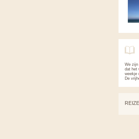
We zijn
dat het
weekje 
De vrijh
REIZE