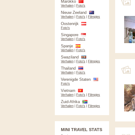
Marokko
Verhalen
|
Foto's
Nieuw Zeeland
Verhalen
|
Foto's
|
Filmpjes
Oostenrijk
Foto's
Singapore
Verhalen
|
Foto's
Spanje
Verhalen
|
Foto's
Swaziland
Verhalen
|
Foto's
|
Filmpjes
Thailand
Verhalen
|
Foto's
Verenigde Staten
Foto's
Vietnam
Verhalen
|
Foto's
|
Filmpjes
Zuid-Afrika
Verhalen
|
Foto's
|
Filmpjes
MINI TRAVEL STATS