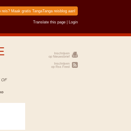
p reis? Maak gratis TangaTanga reisblog aan!
Translate this page
|
Login
E
Inschrijven
op Nieuwsbrief
Inschrijven
op Rss Feed
 OF
ko