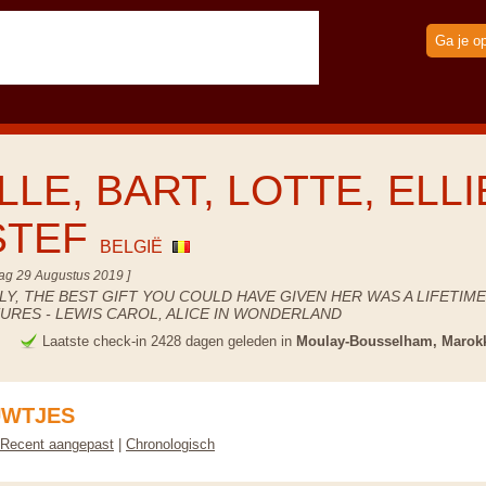
Ga je o
LLE, BART, LOTTE, ELLI
STEF
BELGIË
ag 29 Augustus 2019 ]
Y, THE BEST GIFT YOU COULD HAVE GIVEN HER WAS A LIFETIME
URES - LEWIS CAROL, ALICE IN WONDERLAND
e
Laatste check-in 2428 dagen geleden in
Moulay-Bousselham, Marok
UWTJES
Recent aangepast
|
Chronologisch