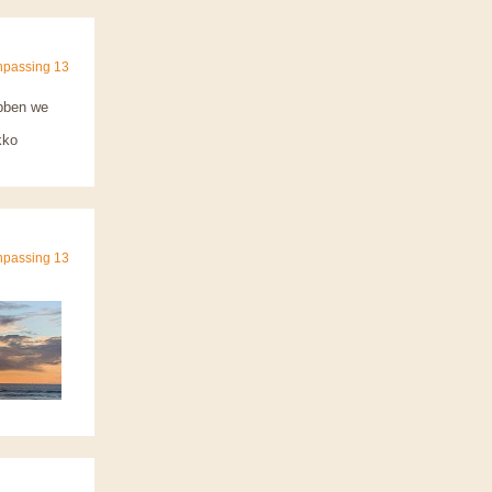
npassing 13
ebben we
s
kko
npassing 13