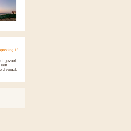
npassing 12
et gevoel
g een
eid vooral.