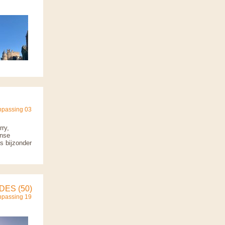
npassing 03
rry,
ense
s bijzonder
ES (50)
npassing 19