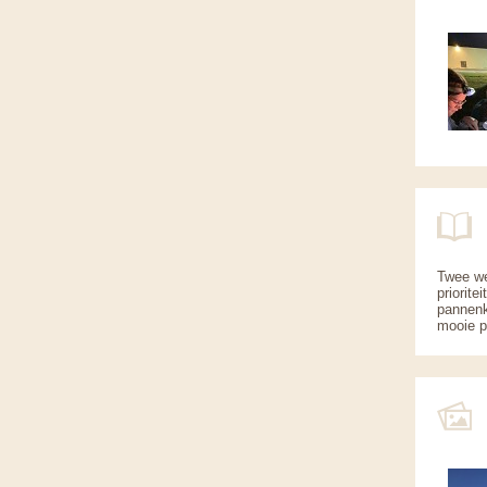
Twee we
priorit
pannenk
mooie pl