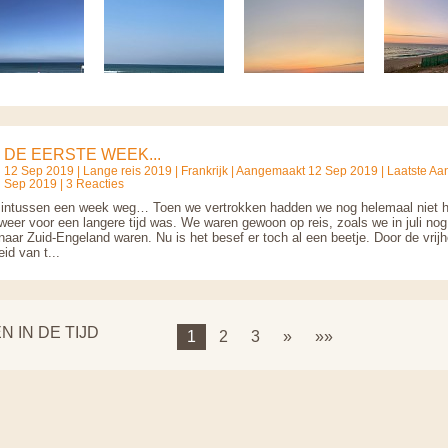
DE EERSTE WEEK...
12 Sep 2019 |
Lange reis 2019
|
Frankrijk
| Aangemaakt 12 Sep 2019 | Laatste Aa
Sep 2019 | 3 Reacties
 intussen een week weg… Toen we vertrokken hadden we nog helemaal niet h
 weer voor een langere tijd was. We waren gewoon op reis, zoals we in juli no
naar Zuid-Engeland waren. Nu is het besef er toch al een beetje. Door de vrijh
eid van t...
N IN DE TIJD
1
2
3
»
»»