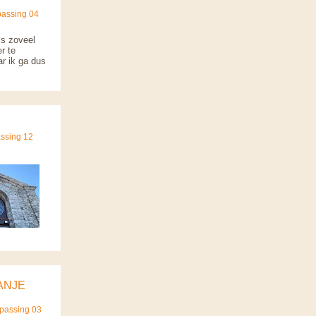
passing 04
is zoveel
r te
ar ik ga dus
assing 12
ANJE
npassing 03