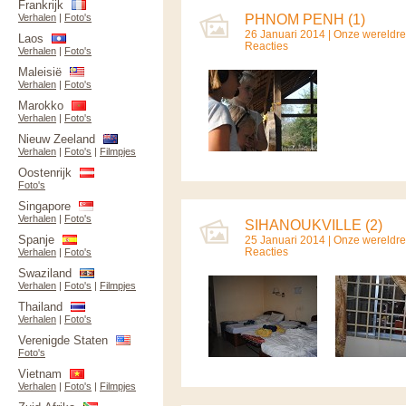
Frankrijk
Verhalen
|
Foto's
PHNOM PENH (1)
26 Januari 2014 |
Onze wereldre
Laos
Reacties
Verhalen
|
Foto's
Maleisië
Verhalen
|
Foto's
Marokko
Verhalen
|
Foto's
Nieuw Zeeland
Verhalen
|
Foto's
|
Filmpjes
Oostenrijk
Foto's
Singapore
Verhalen
|
Foto's
SIHANOUKVILLE (2)
Spanje
25 Januari 2014 |
Onze wereldre
Reacties
Verhalen
|
Foto's
Swaziland
Verhalen
|
Foto's
|
Filmpjes
Thailand
Verhalen
|
Foto's
Verenigde Staten
Foto's
Vietnam
Verhalen
|
Foto's
|
Filmpjes