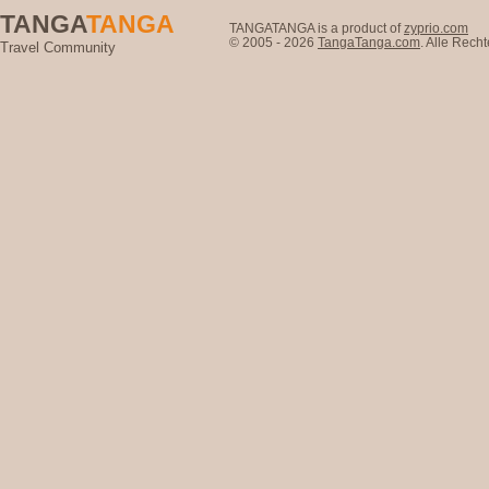
TANGA
TANGA
TANGATANGA is a product of
zyprio.com
© 2005 - 2026
TangaTanga.com
. Alle Rec
Travel Community