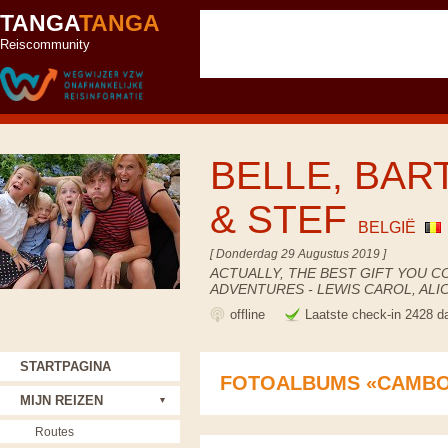
TANGA
TANGA
Reiscommunity
BELLE, BART
& STEF
BELGIË
[ Donderdag 29 Augustus 2019 ]
ACTUALLY, THE BEST GIFT YOU C
ADVENTURES - LEWIS CAROL, AL
offline
Laatste check-in 2428 d
STARTPAGINA
FOTOALBUMS «CAMB
MIJN REIZEN
Routes