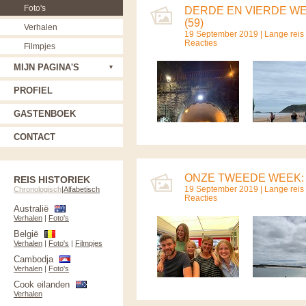
Foto's
DERDE EN VIERDE W
(59)
Verhalen
19 September 2019 |
Lange reis
Reacties
Filmpjes
MIJN PAGINA'S
PROFIEL
GASTENBOEK
CONTACT
ONZE TWEEDE WEEK: 
REIS HISTORIEK
19 September 2019 |
Lange reis
Chronologisch
|
Alfabetisch
Reacties
Australië
Verhalen
|
Foto's
België
Verhalen
|
Foto's
|
Filmpjes
Cambodja
Verhalen
|
Foto's
Cook eilanden
Verhalen