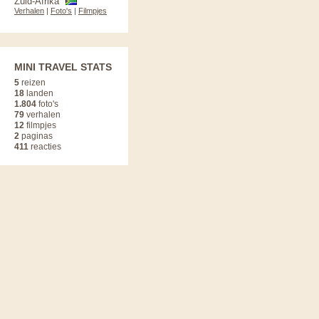
Zuid-Afrika
Verhalen
|
Foto's
|
Filmpjes
MINI TRAVEL STATS
5
reizen
18
landen
1.804
foto's
79
verhalen
12
filmpjes
2
paginas
411
reacties