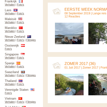
Frankrijk
Verhalen
|
Foto's
EERSTE WEEK NORMAN
Laos
08 September 2019 |
Lange reis
Verhalen
|
Foto's
12 Reacties
Maleisië
Verhalen
|
Foto's
Marokko
Verhalen
|
Foto's
Nieuw Zeeland
Verhalen
|
Foto's
|
Filmpjes
Oostenrijk
Foto's
Singapore
Verhalen
|
Foto's
Spanje
ZOMER 2017 (36)
Verhalen
|
Foto's
01 Juli 2017 |
Zomer 2017
|
Frank
Swaziland
Verhalen
|
Foto's
|
Filmpjes
Thailand
Verhalen
|
Foto's
Verenigde Staten
Foto's
Vietnam
Verhalen
|
Foto's
|
Filmpjes