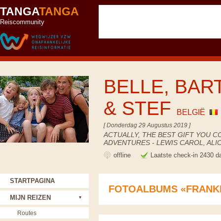
TANGA
TANGA
Reiscommunity
BELLE, BART
& STEF
BELGIË
[ Donderdag 29 Augustus 2019 ]
ACTUALLY, THE BEST GIFT YOU C
ADVENTURES - LEWIS CAROL, AL
offline
Laatste check-in 2430 d
STARTPAGINA
FOTOALBUMS «FRANK
MIJN REIZEN
Routes