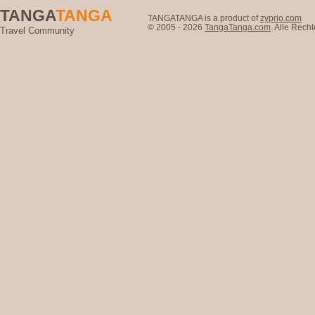
TANGA
TANGA
TANGATANGA is a product of
zyprio.com
© 2005 - 2026
TangaTanga.com
. Alle Rec
Travel Community