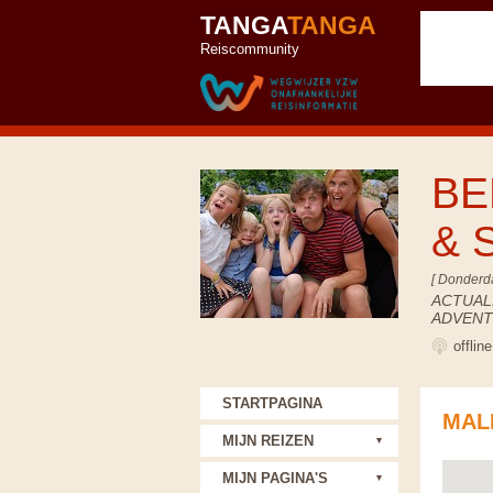
TANGA
TANGA
Reiscommunity
BE
& 
[ Donderd
ACTUALL
ADVENT
offlin
STARTPAGINA
MAL
MIJN REIZEN
MIJN PAGINA'S