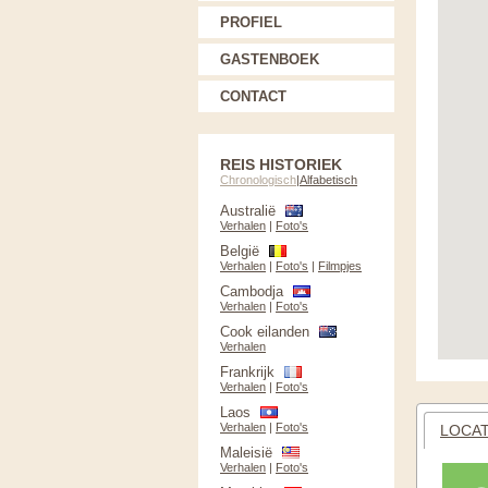
PROFIEL
GASTENBOEK
CONTACT
REIS HISTORIEK
Chronologisch
|
Alfabetisch
Australië
Verhalen
|
Foto's
België
Verhalen
|
Foto's
|
Filmpjes
Cambodja
Verhalen
|
Foto's
Cook eilanden
Verhalen
Frankrijk
Verhalen
|
Foto's
Laos
Verhalen
|
Foto's
LOCAT
Maleisië
Verhalen
|
Foto's