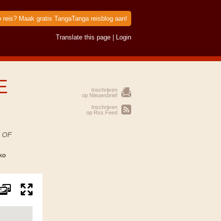
p reis? Maak gratis TangaTanga reisblog aan!
Translate this page
|
Login
E
Inschrijven
op Nieuwsbrief
Inschrijven
op Rss Feed
 OF
ko