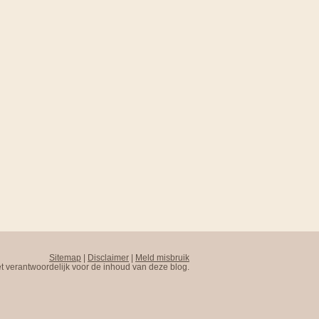
Sitemap
|
Disclaimer
|
Meld misbruik
t verantwoordelijk voor de inhoud van deze blog.