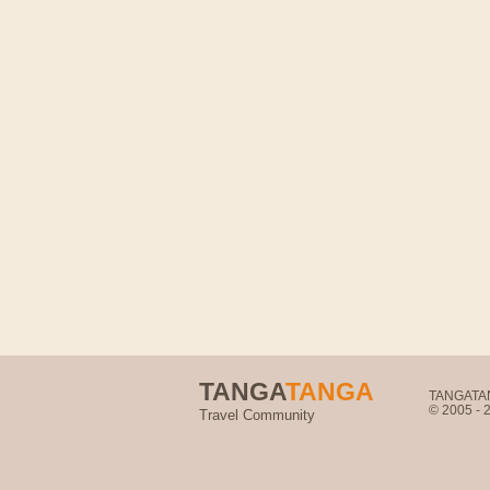
TANGA
TANGA
TANGATANG
© 2005 -
Travel Community