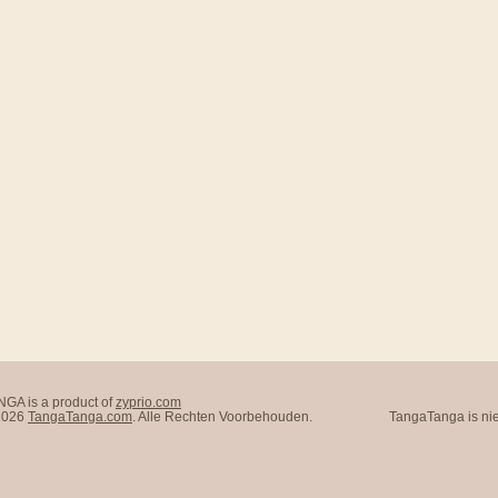
A is a product of
zyprio.com
 2026
TangaTanga.com
. Alle Rechten Voorbehouden.
TangaTanga is nie