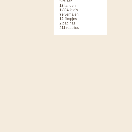
5
reizen
18
landen
1.804
foto's
79
verhalen
12
filmpjes
2
paginas
411
reacties