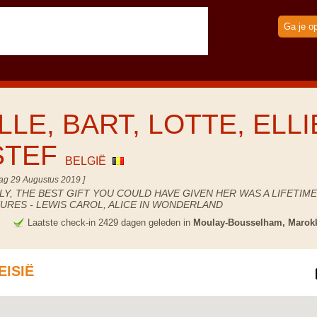
Ga je o
LLE, BART, LOTTE, ELLI
STEF
BELGIË
ag 29 Augustus 2019 ]
Y, THE BEST GIFT YOU COULD HAVE GIVEN HER WAS A LIFETIME
URES - LEWIS CAROL, ALICE IN WONDERLAND
e
Laatste check-in 2429 dagen geleden in
Moulay-Bousselham, Marok
EISIË