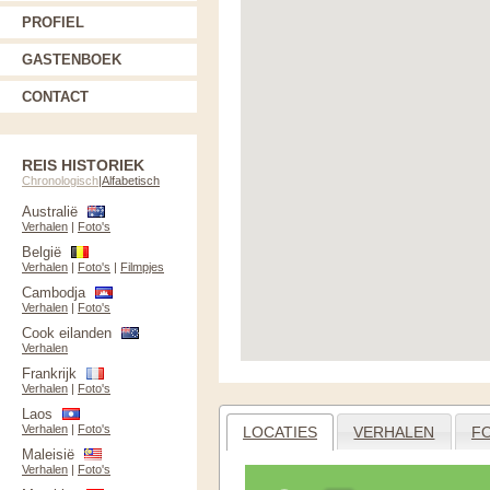
PROFIEL
GASTENBOEK
CONTACT
REIS HISTORIEK
Chronologisch
|
Alfabetisch
Australië
Verhalen
|
Foto's
België
Verhalen
|
Foto's
|
Filmpjes
Cambodja
Verhalen
|
Foto's
Cook eilanden
Verhalen
Frankrijk
Verhalen
|
Foto's
Laos
Verhalen
|
Foto's
LOCATIES
VERHALEN
F
Maleisië
Verhalen
|
Foto's