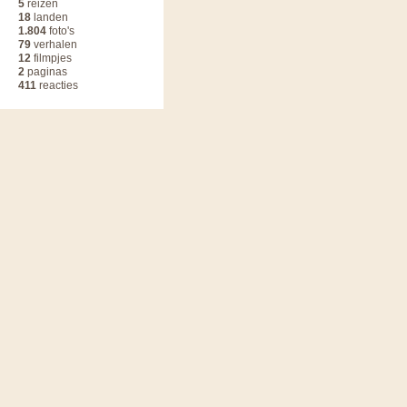
5
reizen
18
landen
1.804
foto's
79
verhalen
12
filmpjes
2
paginas
411
reacties