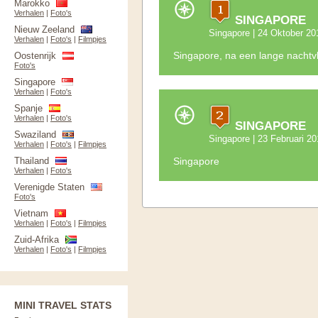
Marokko
Verhalen
|
Foto's
SINGAPORE
Nieuw Zeeland
Singapore
| 24 Oktober 20
Verhalen
|
Foto's
|
Filmpjes
Singapore, na een lange nachtv
Oostenrijk
Foto's
Singapore
Verhalen
|
Foto's
Spanje
Verhalen
|
Foto's
SINGAPORE
Swaziland
Singapore
| 23 Februari 20
Verhalen
|
Foto's
|
Filmpjes
Thailand
Singapore
Verhalen
|
Foto's
Verenigde Staten
Foto's
Vietnam
Verhalen
|
Foto's
|
Filmpjes
Zuid-Afrika
Verhalen
|
Foto's
|
Filmpjes
MINI TRAVEL STATS