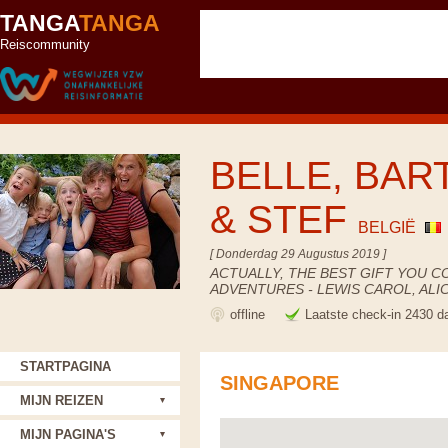
TANGA
TANGA
Reiscommunity
BELLE, BART
& STEF
BELGIË
[ Donderdag 29 Augustus 2019 ]
ACTUALLY, THE BEST GIFT YOU C
ADVENTURES - LEWIS CAROL, AL
offline
Laatste check-in 2430 d
STARTPAGINA
SINGAPORE
MIJN REIZEN
MIJN PAGINA'S