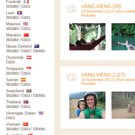
Frankrijk
Verhalen
|
Foto's
VANG VIENG (29)
24 November 2013 |
Onze werel
Laos
Reacties
Verhalen
|
Foto's
Maleisië
Verhalen
|
Foto's
Marokko
Verhalen
|
Foto's
Nieuw Zeeland
Verhalen
|
Foto's
|
Filmpjes
Oostenrijk
Foto's
Singapore
Verhalen
|
Foto's
VANG VIENG 2 (27)
Spanje
24 November 2013 |
Onze werel
Reacties
Verhalen
|
Foto's
Swaziland
Verhalen
|
Foto's
|
Filmpjes
Thailand
Verhalen
|
Foto's
Verenigde Staten
Foto's
Vietnam
Verhalen
|
Foto's
|
Filmpjes