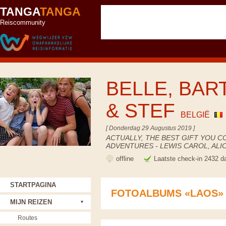
TANGA
TANGA
Reiscommunity
BELLE, BART
& STEF
BELGIË
[ Donderdag 29 Augustus 2019 ]
ACTUALLY, THE BEST GIFT YOU C
ADVENTURES - LEWIS CAROL, AL
offline
Laatste check-in 2432 d
STARTPAGINA
FOTOALBUMS «LAOS»
MIJN REIZEN
Routes