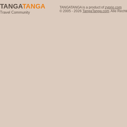
TANGA
TANGA
TANGATANGA is a product of
zyprio.com
© 2005 - 2026
TangaTanga.com
. Alle Rec
Travel Community