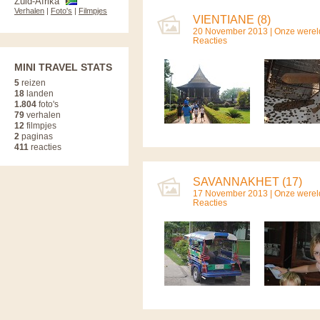
Zuid-Afrika
Verhalen
|
Foto's
|
Filmpjes
VIENTIANE (8)
20 November 2013 |
Onze werel
Reacties
MINI TRAVEL STATS
5
reizen
18
landen
1.804
foto's
79
verhalen
12
filmpjes
2
paginas
411
reacties
SAVANNAKHET (17)
17 November 2013 |
Onze werel
Reacties