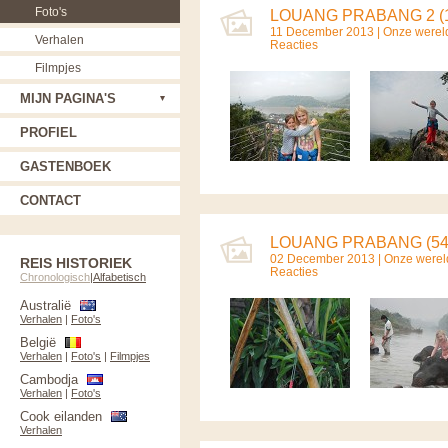
Foto's
LOUANG PRABANG 2 (
11 December 2013 |
Onze werel
Verhalen
Reacties
Filmpjes
MIJN PAGINA'S
PROFIEL
GASTENBOEK
CONTACT
LOUANG PRABANG (54
02 December 2013 |
Onze werel
REIS HISTORIEK
Reacties
Chronologisch
|
Alfabetisch
Australië
Verhalen
|
Foto's
België
Verhalen
|
Foto's
|
Filmpjes
Cambodja
Verhalen
|
Foto's
Cook eilanden
Verhalen