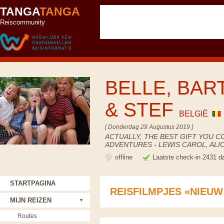
TANGA
TANGA
Reiscommunity
BELLE, BART
& STEF
BELGIË
[ Donderdag 29 Augustus 2019 ]
ACTUALLY, THE BEST GIFT YOU C
ADVENTURES - LEWIS CAROL, AL
offline
Laatste check-in 2431 d
STARTPAGINA
REISFILMPJES «NIEUW
MIJN REIZEN
Routes