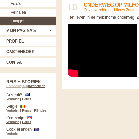
Foto's
ONDERWEG OP MILFO
Onze wereldreis
|
Nieuw Zeelan
Verhalen
Het leven in de mobilhome onderweg. Ze
Filmpjes
MIJN PAGINA'S
PROFIEL
GASTENBOEK
CONTACT
REIS HISTORIEK
Chronologisch
|
Alfabetisch
Australië
Verhalen
|
Foto's
België
Verhalen
|
Foto's
|
Filmpjes
Cambodja
Verhalen
|
Foto's
Cook eilanden
Verhalen