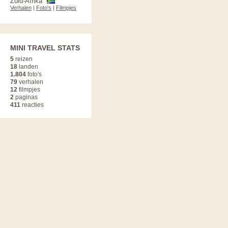
Zuid-Afrika
Verhalen
|
Foto's
|
Filmpjes
MINI TRAVEL STATS
5
reizen
18
landen
1.804
foto's
79
verhalen
12
filmpjes
2
paginas
411
reacties