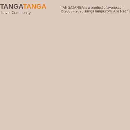
TANGA
TANGA
TANGATANGA is a product of
zyprio.com
© 2005 - 2026
TangaTanga.com
. Alle Rec
Travel Community