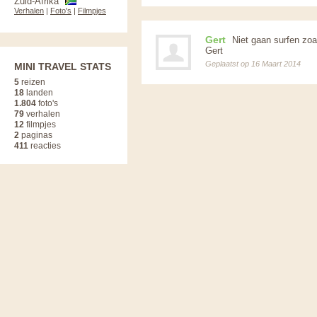
Zuid-Afrika
Verhalen
|
Foto's
|
Filmpjes
Gert
Niet gaan surfen zoals
Gert
Geplaatst op 16 Maart 2014
MINI TRAVEL STATS
5
reizen
18
landen
1.804
foto's
79
verhalen
12
filmpjes
2
paginas
411
reacties