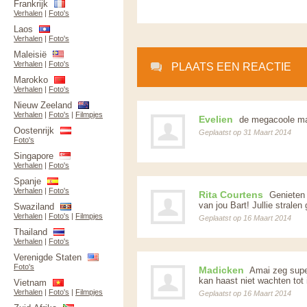
Frankrijk
Verhalen
|
Foto's
Laos
Verhalen
|
Foto's
Maleisië
Verhalen
|
Foto's
PLAATS EEN REACTIE
Marokko
Verhalen
|
Foto's
Nieuw Zeeland
Verhalen
|
Foto's
|
Filmpjes
Evelien
de megacoole ma
Oostenrijk
Geplaatst op 31 Maart 2014
Foto's
Singapore
Verhalen
|
Foto's
Spanje
Verhalen
|
Foto's
Rita Courtens
Genieten i
van jou Bart! Jullie stralen 
Swaziland
Verhalen
|
Foto's
|
Filmpjes
Geplaatst op 16 Maart 2014
Thailand
Verhalen
|
Foto's
Verenigde Staten
Foto's
Madicken
Amai zeg super 
kan haast niet wachten tot 
Vietnam
Verhalen
|
Foto's
|
Filmpjes
Geplaatst op 16 Maart 2014