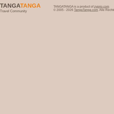
TANGA
TANGA
TANGATANGA is a product of
zyprio.com
© 2005 - 2026
TangaTanga.com
. Alle Rec
Travel Community