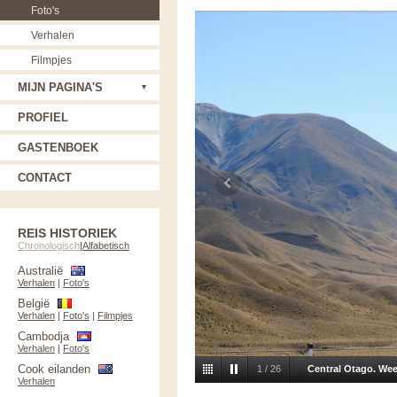
Foto's
Verhalen
Filmpjes
MIJN PAGINA'S
PROFIEL
GASTENBOEK
CONTACT
REIS HISTORIEK
Chronologisch
|
Alfabetisch
Australië
Verhalen
|
Foto's
België
Verhalen
|
Foto's
|
Filmpjes
Cambodja
Verhalen
|
Foto's
Cook eilanden
1
/
26
Central Otago. Wee
Verhalen
indrukwekkend.