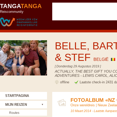
TANGA
TANGA
Reiscommunity
BELLE, BART
& STEF
BELGIË
[ Donderdag 29 Augustus 2019 ]
ACTUALLY, THE BEST GIFT YOU C
ADVENTURES - LEWIS CAROL, AL
offline
Laatste check-in 2431 d
STARTPAGINA
FOTOALBUM «NZ C
MIJN REIZEN
Onze wereldreis
|
Nieuw Zeela
10 Maart 2014 - Laatste Aanpas
Routes