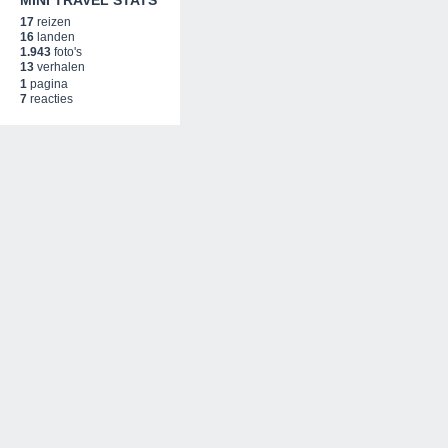
MINI TRAVEL STATS
17
reizen
16
landen
1.943
foto's
13
verhalen
1
pagina
7
reacties