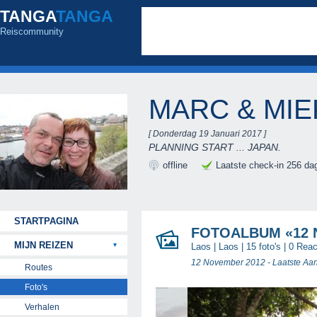
TANGA
TANGA
Reiscommunity
MARC & MI
[ Donderdag 19 Januari 2017 ]
PLANNING START ... JAPAN.
offline
Laatste check-in 256 da
STARTPAGINA
FOTOALBUM «12
MIJN REIZEN
Laos
|
Laos
| 15 foto's |
0 Reac
12 November 2012 - Laatste Aa
Routes
Foto's
Verhalen