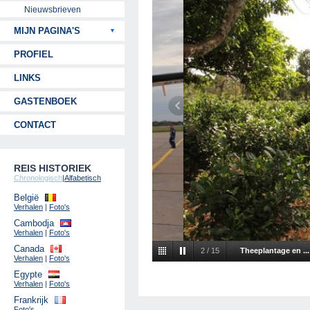
Nieuwsbrieven
MIJN PAGINA'S
PROFIEL
LINKS
GASTENBOEK
CONTACT
REIS HISTORIEK
Chronologisch
|
Alfabetisch
België
Verhalen
|
Foto's
Cambodja
Verhalen
|
Foto's
Canada
2
/
15
Theeplantage en ..
Verhalen
|
Foto's
Egypte
Verhalen
|
Foto's
Frankrijk
Foto's