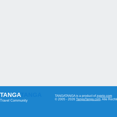
TANGA
TANGA
TANGATANGA is a product of
zyprio.com
© 2005 - 2026
TangaTanga.com
. Alle Rec
Travel Community