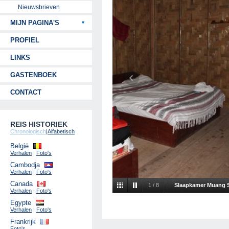
Nieuwsbrieven
MIJN PAGINA'S
PROFIEL
LINKS
GASTENBOEK
CONTACT
REIS HISTORIEK
Chronologisch
|
Alfabetisch
België
Verhalen
|
Foto's
Cambodja
Verhalen
|
Foto's
Canada
2
/
8
Toffe douche daar.
Verhalen
|
Foto's
Egypte
Verhalen
|
Foto's
Frankrijk
Foto's