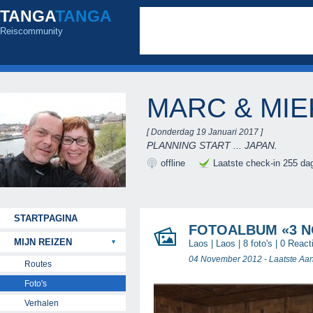
TANGA
TANGA
Reiscommunity
MARC & MI
[ Donderdag 19 Januari 2017 ]
PLANNING START ... JAPAN.
offline
Laatste check-in 255 da
STARTPAGINA
FOTOALBUM «3 
MIJN REIZEN
Laos
|
Laos
| 8 foto's |
0 React
04 November 2012 - Laatste Aa
Routes
Foto's
Verhalen