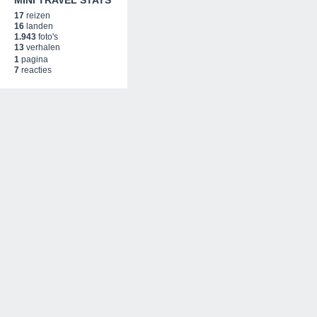
MINI TRAVEL STATS
17
reizen
16
landen
1.943
foto's
13
verhalen
1
pagina
7
reacties