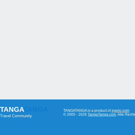
TANGA
TANGA
TANGATANGA is a product of
zyprio.com
© 2005 - 2026
TangaTanga.com
. Alle Rec
Travel Community