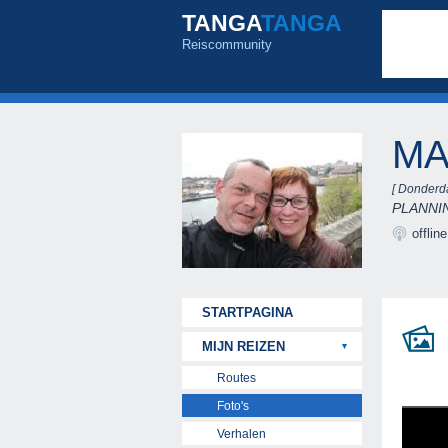
TANGA
TANGA
Reiscommunity
MA
[ Donderd
PLANNIN
offlin
STARTPAGINA
MIJN REIZEN
Routes
Foto's
Verhalen