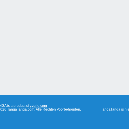
A is a product of
zyprio.com
 2026
TangaTanga.com
. Alle Rechten Voorbehouden.
TangaTanga is nie