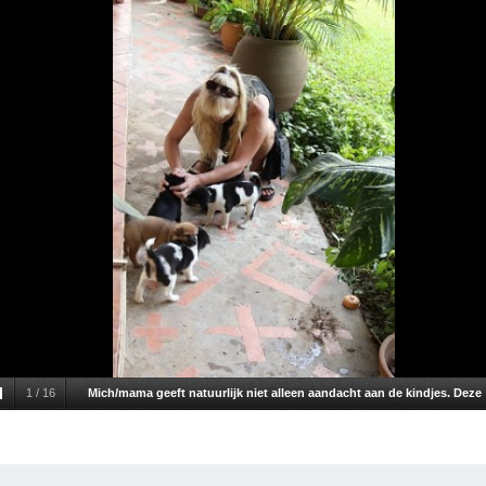
1
/
16
Mich/mama geeft natuurlijk niet alleen aandacht aan de kindjes. Deze
zes puppies kregen meer dan de nodige aandacht.