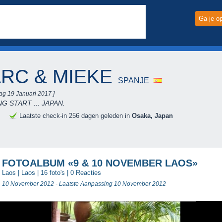
Ga je o
RC & MIEKE
SPANJE
ag 19 Januari 2017 ]
G START ... JAPAN.
e
Laatste check-in 256 dagen geleden in
Osaka, Japan
FOTOALBUM «9 & 10 NOVEMBER LAOS»
Laos
|
Laos
| 16 foto's |
0 Reacties
10 November 2012 - Laatste Aanpassing 10 November 2012