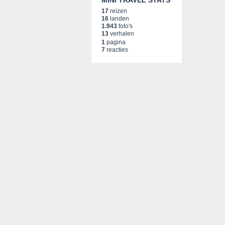
MINI TRAVEL STATS
17
reizen
16
landen
1.943
foto's
13
verhalen
1
pagina
7
reacties