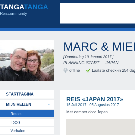
TANGA
TANGA
Reiscommunity
MARC & MI
[ Donderdag 19 Januari 2017 ]
PLANNING START ... JAPAN.
offline
Laatste check-in 254 da
STARTPAGINA
REIS «JAPAN 2017»
MIJN REIZEN
15 Juli 2017 - 05 Augustus 2017
Met camper door Japan
Routes
Foto's
Verhalen