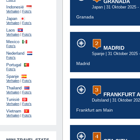
GRANADA
Indonesië
Japan
| 31 Oktober 2025 -
Verhalen
|
Foto's
Granada
Japan
Verhalen
|
Foto's
Laos
Verhalen
|
Foto's
Mexico
Foto's
MADRID
Nederland
Spanje
| 31 Oktober 2025 
Foto's
Madrid
Portugal
Foto's
Spanje
Verhalen
|
Foto's
Thailand
Verhalen
|
Foto's
FRANKFURT A
Tunisië
Duitsland
| 31 Oktober 202
Verhalen
|
Foto's
Frankfurt am Main
Vietnam
Verhalen
|
Foto's