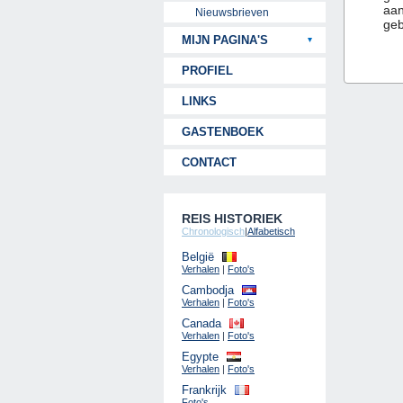
aan
Nieuwsbrieven
geb
MIJN PAGINA'S
PROFIEL
LINKS
GASTENBOEK
CONTACT
REIS HISTORIEK
Chronologisch
|
Alfabetisch
België
Verhalen
|
Foto's
Cambodja
Verhalen
|
Foto's
Canada
Verhalen
|
Foto's
Egypte
Verhalen
|
Foto's
Frankrijk
Foto's