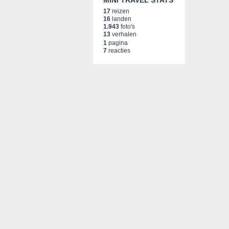
MINI TRAVEL STATS
17
reizen
16
landen
1.943
foto's
13
verhalen
1
pagina
7
reacties