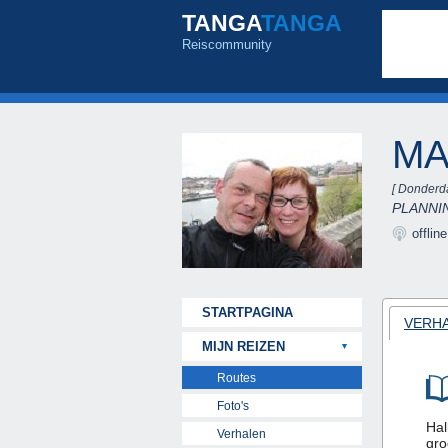
TANGA
TANGA
Reiscommunity
MA
[ Donderd
PLANNIN
offlin
STARTPAGINA
VERHA
MIJN REIZEN
Routes
Foto's
Hal
Verhalen
gro