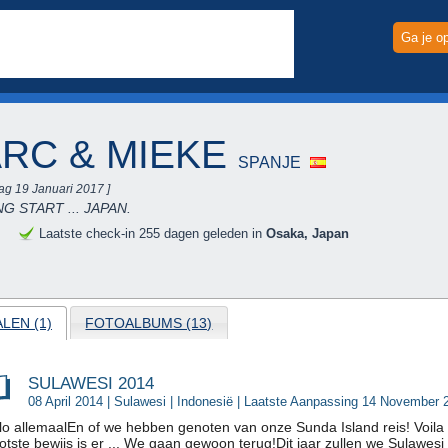
Ga je o
RC & MIEKE
SPANJE
ag 19 Januari 2017 ]
G START ... JAPAN.
e
Laatste check-in 255 dagen geleden in
Osaka, Japan
LEN (1)
FOTOALBUMS (13)
SULAWESI 2014
08 April 2014 |
Sulawesi
|
Indonesië
| Laatste Aanpassing 14 November 
lo allemaalEn of we hebben genoten van onze Sunda Island reis! Voila
otste bewijs is er ... We gaan gewoon terug!Dit jaar zullen we Sulawesi