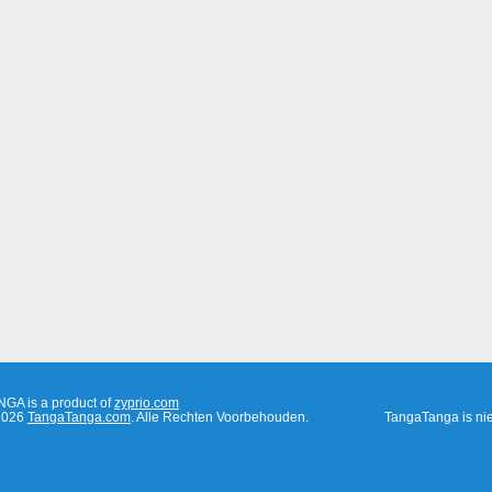
A is a product of
zyprio.com
 2026
TangaTanga.com
. Alle Rechten Voorbehouden.
TangaTanga is nie