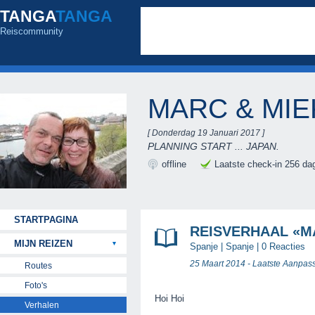
TANGA
TANGA
Reiscommunity
MARC & MI
[ Donderdag 19 Januari 2017 ]
PLANNING START ... JAPAN.
offline
Laatste check-in 256 da
STARTPAGINA
REISVERHAAL «
MIJN REIZEN
Spanje
|
Spanje
|
0 Reacties
25 Maart 2014 - Laatste Aanpas
Routes
Foto's
Hoi Hoi
Verhalen