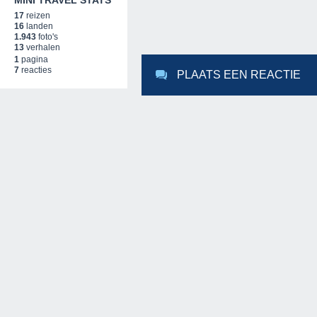
MINI TRAVEL STATS
17
reizen
16
landen
1.943
foto's
13
verhalen
1
pagina
7
reacties
PLAATS EEN REACTIE