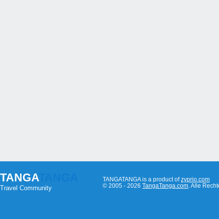
TANGA
TANGA
TANGATANGA is a product of
zyprio.com
© 2005 - 2026
TangaTanga.com
. Alle Rec
Travel Community