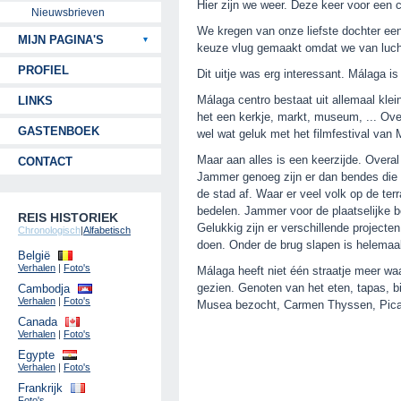
Hier zijn we weer. Deze keer voor een c
Nieuwsbrieven
We kregen van onze liefste dochter ee
MIJN PAGINA'S
keuze vlug gemaakt omdat we van luch
PROFIEL
Dit uitje was erg interessant. Málaga i
Málaga centro bestaat uit allemaal klei
LINKS
het een kerkje, markt, museum, ... Ove
GASTENBOEK
wel wat geluk met het filmfestival van 
Maar aan alles is een keerzijde. Overal
CONTACT
Jammer genoeg zijn er dan bendes die
de stad af. Waar er veel volk op de ter
bedelen. Jammer voor de plaatselijke be
REIS HISTORIEK
Gelukkig zijn er verschillende projecte
Chronologisch
|
Alfabetisch
doen. Onder de brug slapen is helemaal 
België
Verhalen
|
Foto's
Málaga heeft niet één straatje meer waa
gezien. Genoten van het eten, tapas, bi
Cambodja
Verhalen
|
Foto's
Musea bezocht, Carmen Thyssen, Pica
Canada
Verhalen
|
Foto's
Egypte
Verhalen
|
Foto's
Frankrijk
Foto's