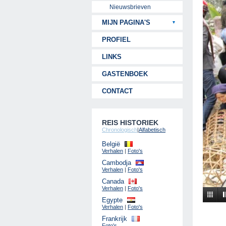
Nieuwsbrieven
MIJN PAGINA'S
PROFIEL
LINKS
GASTENBOEK
CONTACT
REIS HISTORIEK
Chronologisch
|
Alfabetisch
België
Verhalen
|
Foto's
Cambodja
Verhalen
|
Foto's
Canada
Verhalen
|
Foto's
Egypte
Verhalen
|
Foto's
Frankrijk
Foto's