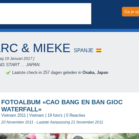
Ga je o
RC & MIEKE
SPANJE
ag 19 Januari 2017 ]
G START ... JAPAN.
e
Laatste check-in 257 dagen geleden in
Osaka, Japan
FOTOALBUM «CAO BANG EN BAN GIOC
WATERFALL»
Vietnam 2011
|
Vietnam
| 19 foto's |
0 Reacties
20 November 2011 - Laatste Aanpassing 21 November 2011