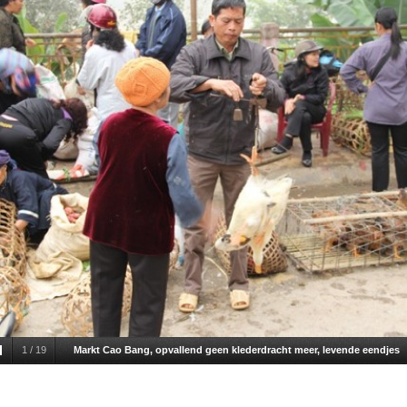
1
/
19
Markt Cao Bang, opvallend geen klederdracht meer, levende eendjes
wegen.