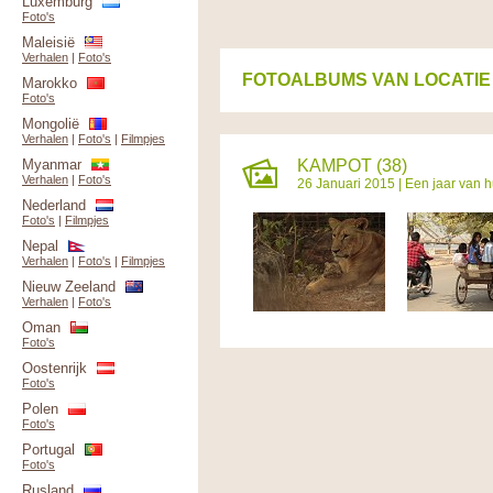
Luxemburg
Foto's
Maleisië
Verhalen
|
Foto's
FOTOALBUMS VAN LOCATIE
Marokko
Foto's
Mongolië
Verhalen
|
Foto's
|
Filmpjes
Myanmar
KAMPOT (38)
Verhalen
|
Foto's
26 Januari 2015 |
Een jaar van h
Nederland
Foto's
|
Filmpjes
Nepal
Verhalen
|
Foto's
|
Filmpjes
Nieuw Zeeland
Verhalen
|
Foto's
Oman
Foto's
Oostenrijk
Foto's
Polen
Foto's
Portugal
Foto's
Rusland