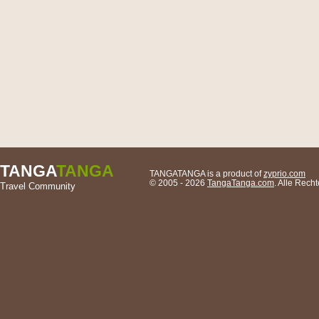
TANGA
TANGA
TANGATANGA is a product of
zyprio.com
© 2005 - 2026
TangaTanga.com
. Alle Rec
Travel Community