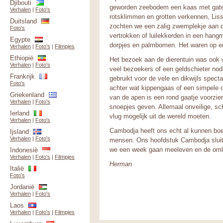
Djibouti
geworden zeebodem een kaas met gaten
Verhalen
|
Foto's
rotsklimmen en grotten verkennen, Lis
Duitsland
zochten we een zalig zwemplekje aan de 
Foto's
vertrokken of luilekkerden in een hang
Egypte
dorpjes en palmbomen. Het waren op e
Verhalen
|
Foto's
|
Filmpjes
Ethiopië
Het bezoek aan de dierentuin was ook 
Verhalen
|
Foto's
veel bezoekers of een geldschieter nodi
Frankrijk
gebruikt voor de vele en dikwijls specta
Foto's
achter wat kippengaas of een simpele 
Griekenland
van de apen is een rond gaatje voorzien
Verhalen
|
Foto's
snoepjes geven. Allemaal onveilige, sc
Ierland
vlug mogelijk uit de wereld moeten.
Verhalen
|
Foto's
Cambodja heeft ons echt al kunnen boei
Ijsland
Verhalen
|
Foto's
mensen. Ons hoofdstuk Cambodja sluite
we een week gaan meeleven en de oml
Indonesië
Verhalen
|
Foto's
|
Filmpjes
Herman
Italië
Foto's
Jordanië
Verhalen
|
Foto's
Laos
Verhalen
|
Foto's
|
Filmpjes