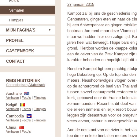
Foto's
27 januari 2015
Verhalen
Kampot zal bij ons de geschiedenis ing
Gentenaren, gingen eten en naar de ci
Filmpjes
bij een Antwerpenaar en gingen rotskli
MIJN PAGINA'S
bootman Jan rond maar deze Vlaming lie
maar we hadden hier een zalige tijd. Ka
PROFIEL
jaren heel wat beweegt. Hippe bars en 
grond. Hierdoor worden de knappe kolon
GASTENBOEK
aan de oever van de Prek Kampot zijn m
karakter behouden en hopelijk blijft dit 
CONTACT
Rondom Kampot ligt een prachtig stuk
hoge Bokorberg op. Op de top stonden 
REIS HISTORIEK
meters. Neushoornvolgels vlogen over 
Chronologisch
|
Alfabetisch
op de achtergrond de baai van Thailand
tussen zoveel natuurpracht restanten t
Australië
kerk, gebouwd door de Franse kolonialen
Verhalen
|
Foto's
|
Filmpjes
zomermaanden. Recent is dit deel van 
België
Verhalen
|
Foto's
|
Filmpjes
die er een immens en lelijk resort bouw
leggen zijn desastreus voor de omgeving
Cambodja
Verhalen
|
Foto's
|
Filmpjes
vrees ervoor, natuur is ondergeschikt a
China
Aan de oostkant van de rivier is het vl
Verhalen
|
Foto's
top die er enkele tientallen meters bov