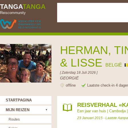
TANGA
TANGA
Reiscommunity
HERMAN, TI
& LISSE
BELGIË
[ Zaterdag 18 Juli 2026 ]
GEORGIË
offline
Laatste check-in 4 dage
STARTPAGINA
REISVERHAAL «K
MIJN REIZEN
Een jaar van huis
|
Cambodja
23 Januari 2015 - Laatste Aanp
Routes