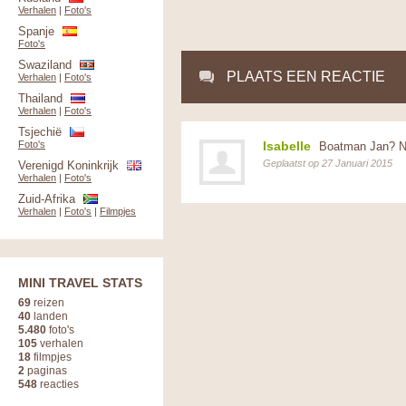
Verhalen
|
Foto's
Spanje
Foto's
Swaziland
PLAATS EEN REACTIE
Verhalen
|
Foto's
Thailand
Verhalen
|
Foto's
Tsjechië
Foto's
Isabelle
Boatman Jan? No
Geplaatst op 27 Januari 2015
Verenigd Koninkrijk
Verhalen
|
Foto's
Zuid-Afrika
Verhalen
|
Foto's
|
Filmpjes
MINI TRAVEL STATS
69
reizen
40
landen
5.480
foto's
105
verhalen
18
filmpjes
2
paginas
548
reacties