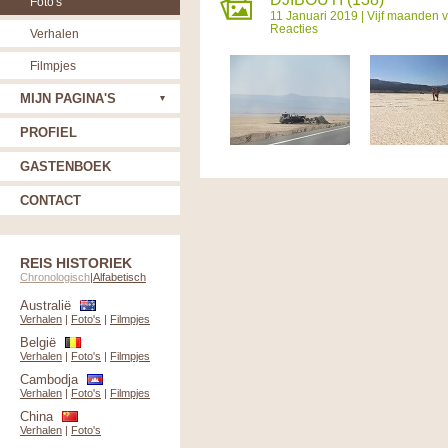
Foto's
11 Januari 2019 |
Vijf maanden v
Reacties
Verhalen
Filmpjes
MIJN PAGINA'S
PROFIEL
GASTENBOEK
CONTACT
REIS HISTORIEK
Chronologisch
|
Alfabetisch
Australië
Verhalen
|
Foto's
|
Filmpjes
België
Verhalen
|
Foto's
|
Filmpjes
Cambodja
Verhalen
|
Foto's
|
Filmpjes
China
Verhalen
|
Foto's