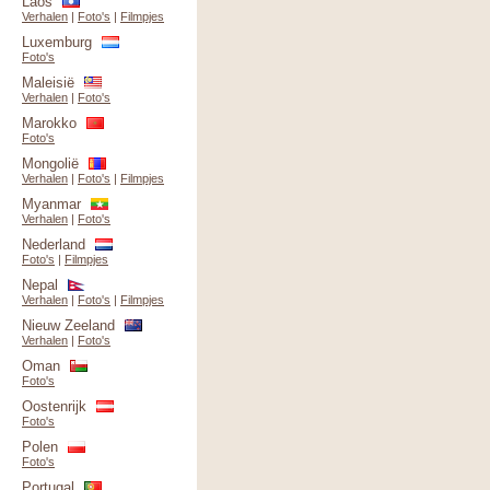
Laos
Verhalen
|
Foto's
|
Filmpjes
Luxemburg
Foto's
Maleisië
Verhalen
|
Foto's
Marokko
Foto's
Mongolië
Verhalen
|
Foto's
|
Filmpjes
Myanmar
Verhalen
|
Foto's
Nederland
Foto's
|
Filmpjes
Nepal
Verhalen
|
Foto's
|
Filmpjes
Nieuw Zeeland
Verhalen
|
Foto's
Oman
Foto's
Oostenrijk
Foto's
Polen
Foto's
Portugal