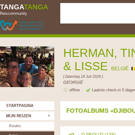
TANGA
TANGA
Reiscommunity
HERMAN, TI
& LISSE
BELGIË
[ Zaterdag 18 Juli 2026 ]
GEORGIË
offline
Laatste check-in 5 dage
STARTPAGINA
FOTOALBUMS «DJIBOU
MIJN REIZEN
Routes
DJIBOUTI (138)