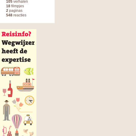
105
verhalen
18
filmpjes
2
paginas
548
reacties