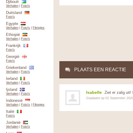
Djibouti
Verhalen
|
Foto's
Duitsland
Foto's
Egypte
Verhalen
|
Foto's
|
Filmpjes
Ethiopië
Verhalen
|
Foto's
Frankrijk
Foto's
Georgië
Foto's
Griekenland
PLAATS EEN REACTIE
Verhalen
|
Foto's
Ierland
Verhalen
|
Foto's
Ijsland
Isabelle
Ziet er zalig uit
Verhalen
|
Foto's
Geplaatst op 01 September 202
Indonesië
Verhalen
|
Foto's
|
Filmpjes
Italië
Foto's
Jordanië
Verhalen
|
Foto's