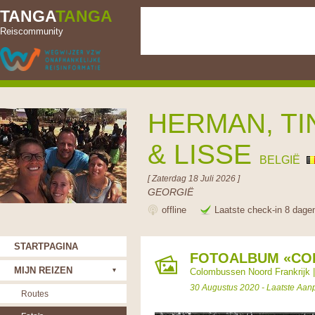
TANGA
TANGA
Reiscommunity
HERMAN, TI
& LISSE
BELGIË
[ Zaterdag 18 Juli 2026 ]
GEORGIË
offline
Laatste check-in 8 dage
STARTPAGINA
FOTOALBUM «CO
MIJN REIZEN
Colombussen Noord Frankrijk
30 Augustus 2020 - Laatste Aan
Routes