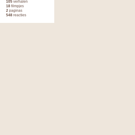
105
verhalen
18
filmpjes
2
paginas
548
reacties