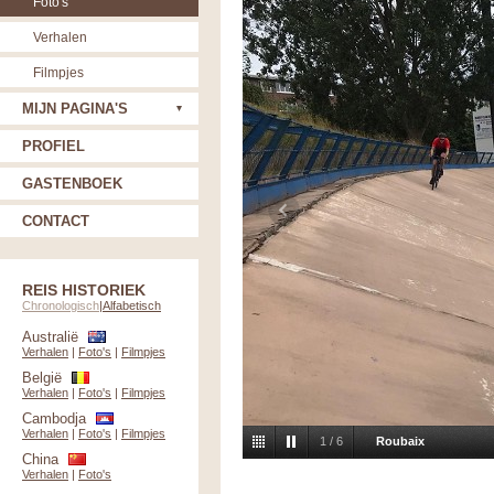
Foto's
Verhalen
Filmpjes
MIJN PAGINA'S
PROFIEL
GASTENBOEK
CONTACT
REIS HISTORIEK
Chronologisch
|
Alfabetisch
Australië
Verhalen
|
Foto's
|
Filmpjes
België
Verhalen
|
Foto's
|
Filmpjes
Cambodja
Verhalen
|
Foto's
|
Filmpjes
1
/
6
Roubaix
China
Verhalen
|
Foto's