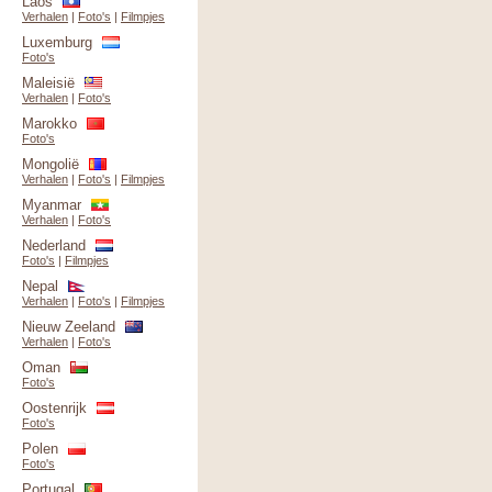
Laos
Verhalen
|
Foto's
|
Filmpjes
Luxemburg
Foto's
Maleisië
Verhalen
|
Foto's
Marokko
Foto's
Mongolië
Verhalen
|
Foto's
|
Filmpjes
Myanmar
Verhalen
|
Foto's
Nederland
Foto's
|
Filmpjes
Nepal
Verhalen
|
Foto's
|
Filmpjes
Nieuw Zeeland
Verhalen
|
Foto's
Oman
Foto's
Oostenrijk
Foto's
Polen
Foto's
Portugal