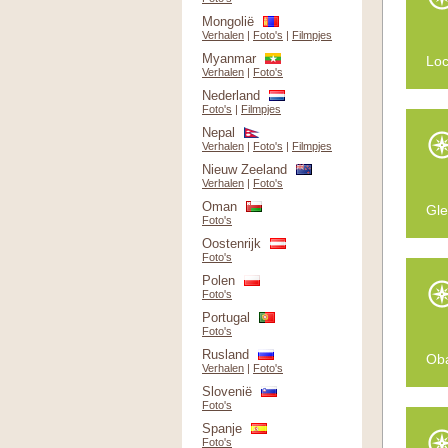
Mongolië
Verhalen
|
Foto's
|
Filmpjes
Myanmar
Loc
Verhalen
|
Foto's
Nederland
Foto's
|
Filmpjes
Nepal
Verhalen
|
Foto's
|
Filmpjes
Nieuw Zeeland
Verhalen
|
Foto's
Oman
Gle
Foto's
Oostenrijk
Foto's
Polen
Foto's
Portugal
Foto's
Rusland
Oba
Verhalen
|
Foto's
Slovenië
Foto's
Spanje
Foto's