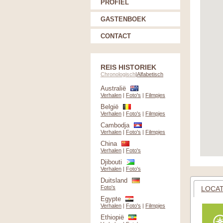
PROFIEL
GASTENBOEK
CONTACT
REIS HISTORIEK
Chronologisch
|
Alfabetisch
Australië
Verhalen
|
Foto's
|
Filmpjes
België
Verhalen
|
Foto's
|
Filmpjes
Cambodja
Verhalen
|
Foto's
|
Filmpjes
China
Verhalen
|
Foto's
Djibouti
Verhalen
|
Foto's
Duitsland
Foto's
LOCAT
Egypte
Verhalen
|
Foto's
|
Filmpjes
Ethiopië