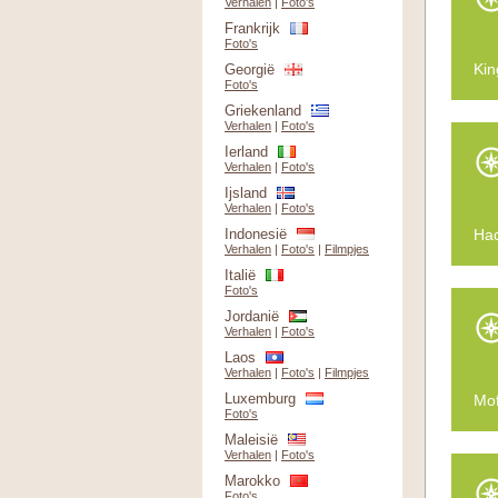
Verhalen
|
Foto's
Frankrijk
Foto's
Kin
Georgië
Foto's
Griekenland
Verhalen
|
Foto's
Ierland
Verhalen
|
Foto's
Ijsland
Verhalen
|
Foto's
Indonesië
Had
Verhalen
|
Foto's
|
Filmpjes
Italië
Foto's
Jordanië
Verhalen
|
Foto's
Laos
Verhalen
|
Foto's
|
Filmpjes
Luxemburg
Mof
Foto's
Maleisië
Verhalen
|
Foto's
Marokko
Foto's