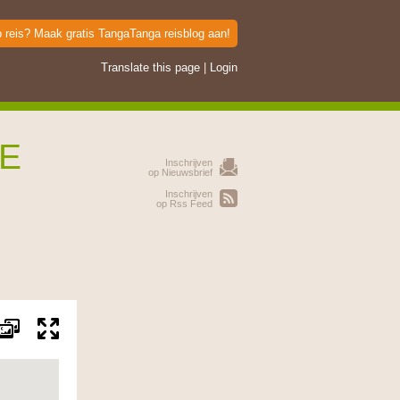
p reis? Maak gratis TangaTanga reisblog aan!
Translate this page
|
Login
TE
Inschrijven
op Nieuwsbrief
Inschrijven
op Rss Feed