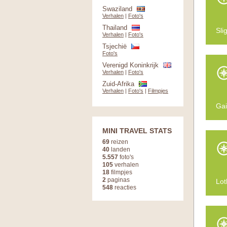
Swaziland
Verhalen
|
Foto's
Thailand
Sli
Verhalen
|
Foto's
Tsjechië
Foto's
Verenigd Koninkrijk
Verhalen
|
Foto's
Zuid-Afrika
Verhalen
|
Foto's
|
Filmpjes
Gai
MINI TRAVEL STATS
69
reizen
40
landen
5.557
foto's
105
verhalen
18
filmpjes
2
paginas
Lot
548
reacties