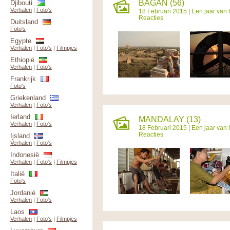
BAGAN (56)
Djibouti
Verhalen
|
Foto's
18 Februari 2015 |
Een jaar van 
Reacties
Duitsland
Foto's
Egypte
Verhalen
|
Foto's
|
Filmpjes
Ethiopië
Verhalen
|
Foto's
Frankrijk
Foto's
Griekenland
Verhalen
|
Foto's
Ierland
MANDALAY (13)
Verhalen
|
Foto's
18 Februari 2015 |
Een jaar van 
Reacties
Ijsland
Verhalen
|
Foto's
Indonesië
Verhalen
|
Foto's
|
Filmpjes
Italië
Foto's
Jordanië
Verhalen
|
Foto's
Laos
Verhalen
|
Foto's
|
Filmpjes