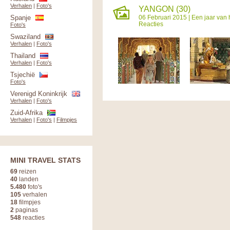
Verhalen
|
Foto's
YANGON (30)
Spanje
06 Februari 2015 |
Een jaar van 
Reacties
Foto's
Swaziland
Verhalen
|
Foto's
Thailand
Verhalen
|
Foto's
Tsjechië
Foto's
Verenigd Koninkrijk
Verhalen
|
Foto's
Zuid-Afrika
Verhalen
|
Foto's
|
Filmpjes
MINI TRAVEL STATS
69
reizen
40
landen
5.480
foto's
105
verhalen
18
filmpjes
2
paginas
548
reacties