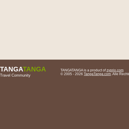
TANGA
TANGA
TANGATANGA is a product of
zyprio.com
© 2005 - 2026
TangaTanga.com
. Alle Rec
Travel Community