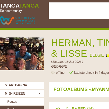
TANGA
TANGA
Reiscommunity
HERMAN, TI
& LISSE
BELGIË
[ Zaterdag 18 Juli 2026 ]
GEORGIË
offline
Laatste check-in 4 dage
STARTPAGINA
FOTOALBUMS «MYAN
MIJN REIZEN
Routes
INLEMEER (16)