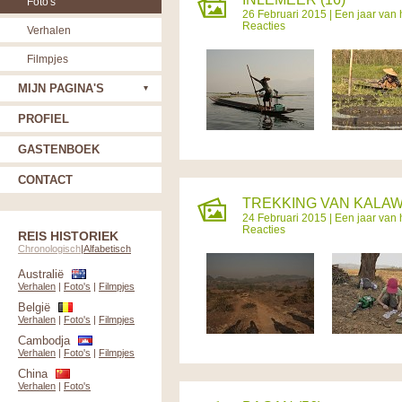
Foto's
26 Februari 2015 |
Een jaar van 
Reacties
Verhalen
Filmpjes
MIJN PAGINA'S
PROFIEL
GASTENBOEK
CONTACT
TREKKING VAN KALAW
24 Februari 2015 |
Een jaar van 
Reacties
REIS HISTORIEK
Chronologisch
|
Alfabetisch
Australië
Verhalen
|
Foto's
|
Filmpjes
België
Verhalen
|
Foto's
|
Filmpjes
Cambodja
Verhalen
|
Foto's
|
Filmpjes
China
Verhalen
|
Foto's