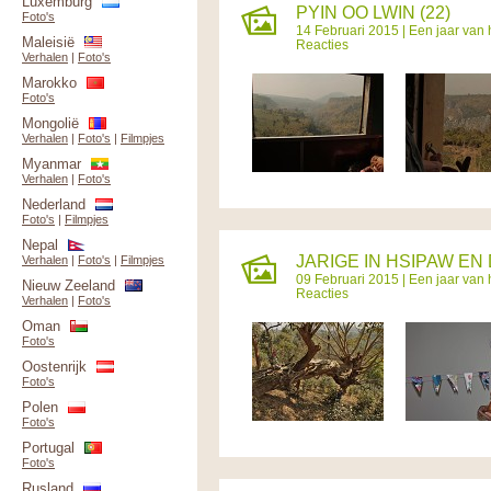
Luxemburg
PYIN OO LWIN (22)
Foto's
14 Februari 2015 |
Een jaar van 
Maleisië
Reacties
Verhalen
|
Foto's
Marokko
Foto's
Mongolië
Verhalen
|
Foto's
|
Filmpjes
Myanmar
Verhalen
|
Foto's
Nederland
Foto's
|
Filmpjes
Nepal
JARIGE IN HSIPAW EN
Verhalen
|
Foto's
|
Filmpjes
09 Februari 2015 |
Een jaar van 
Nieuw Zeeland
Reacties
Verhalen
|
Foto's
Oman
Foto's
Oostenrijk
Foto's
Polen
Foto's
Portugal
Foto's
Rusland