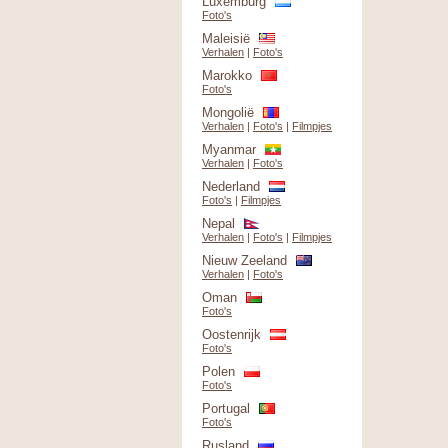
Luxemburg
Foto's
Maleisië
Verhalen
|
Foto's
Marokko
Foto's
Mongolië
Verhalen
|
Foto's
|
Filmpjes
Myanmar
Verhalen
|
Foto's
Nederland
Foto's
|
Filmpjes
Nepal
Verhalen
|
Foto's
|
Filmpjes
Nieuw Zeeland
Verhalen
|
Foto's
Oman
Foto's
Oostenrijk
Foto's
Polen
Foto's
Portugal
Foto's
Rusland