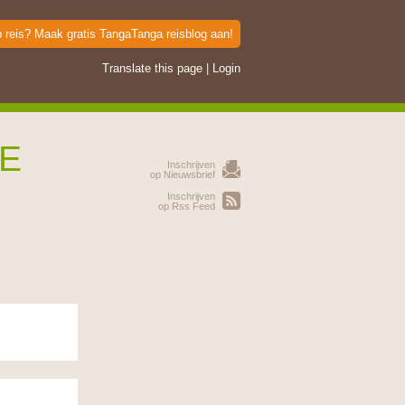
p reis? Maak gratis TangaTanga reisblog aan!
Translate this page
|
Login
TE
Inschrijven
op Nieuwsbrief
Inschrijven
op Rss Feed