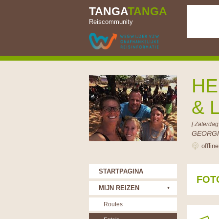
TANGA
TANGA
Reiscommunity
HE
& 
[ Zaterdag
GEORGI
offlin
STARTPAGINA
FOT
MIJN REIZEN
Routes