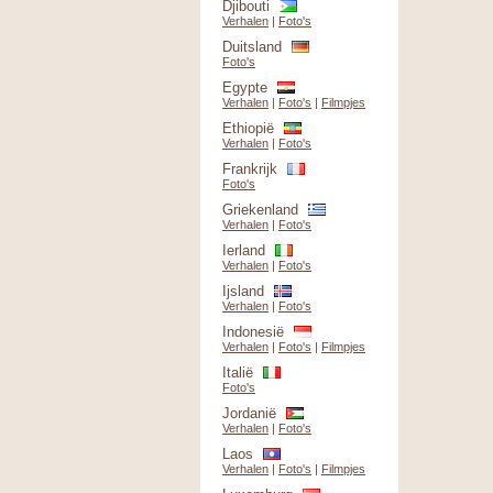
Djibouti
Verhalen
|
Foto's
Duitsland
Foto's
Egypte
Verhalen
|
Foto's
|
Filmpjes
Ethiopië
Verhalen
|
Foto's
Frankrijk
Foto's
Griekenland
Verhalen
|
Foto's
Ierland
Verhalen
|
Foto's
Ijsland
Verhalen
|
Foto's
Indonesië
Verhalen
|
Foto's
|
Filmpjes
Italië
Foto's
Jordanië
Verhalen
|
Foto's
Laos
Verhalen
|
Foto's
|
Filmpjes