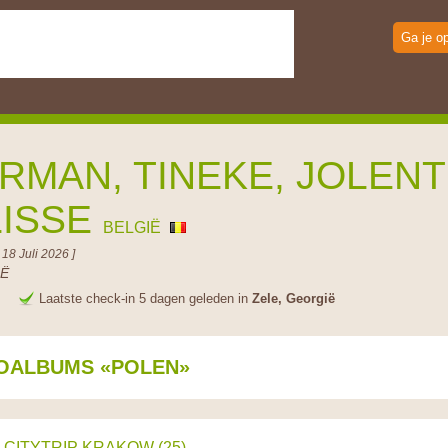
Ga je o
RMAN, TINEKE, JOLEN
LISSE
BELGIË
 18 Juli 2026 ]
Ë
e
Laatste check-in 5 dagen geleden in
Zele, Georgië
OALBUMS «POLEN»
CITYTRIP KRAKOW (25)