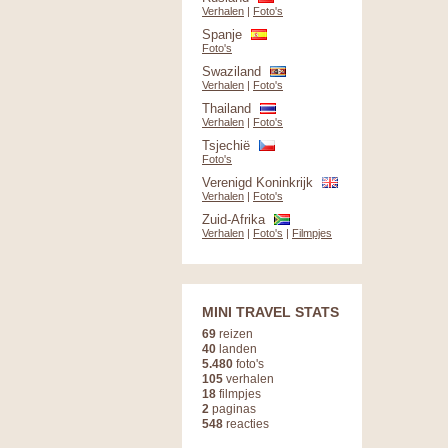
Verhalen
|
Foto's
Spanje
Foto's
Swaziland
Verhalen
|
Foto's
Thailand
Verhalen
|
Foto's
Tsjechië
Foto's
Verenigd Koninkrijk
Verhalen
|
Foto's
Zuid-Afrika
Verhalen
|
Foto's
|
Filmpjes
MINI TRAVEL STATS
69
reizen
40
landen
5.480
foto's
105
verhalen
18
filmpjes
2
paginas
548
reacties