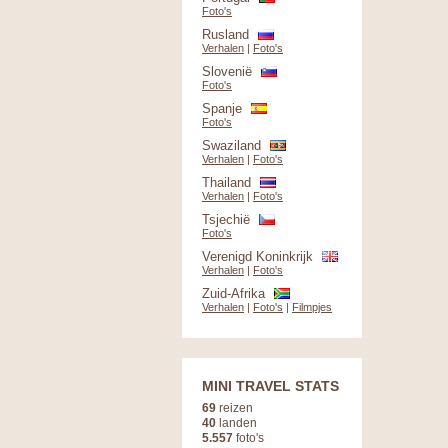
Foto's
Rusland
Verhalen
|
Foto's
Slovenië
Foto's
Spanje
Foto's
Swaziland
Verhalen
|
Foto's
Thailand
Verhalen
|
Foto's
Tsjechië
Foto's
Verenigd Koninkrijk
Verhalen
|
Foto's
Zuid-Afrika
Verhalen
|
Foto's
|
Filmpjes
MINI TRAVEL STATS
69
reizen
40
landen
5.557
foto's