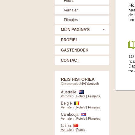
Foto's
Flo
naa
Verhalen
de 
har
Filmpjes
MIJN PAGINA'S
PROFIEL
GASTENBOEK
11/
CONTACT
roa
Dag
tre
REIS HISTORIEK
Chronologisch
|
Alfabetisch
Australië
Verhalen
|
Foto's
|
Filmpjes
België
Verhalen
|
Foto's
|
Filmpjes
Cambodja
Verhalen
|
Foto's
|
Filmpjes
China
Verhalen
|
Foto's