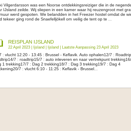
ki Vilgerdarsson was een Noorse ontdekkingsreiziger die in de negen
r IJsland zeilde. Wij sliepen in een kamer waar hij reuzengroot met graff
muur werd gespoten. We belandden in het Freezer hostel omdat de wi
d tekeer ging rond de Snaefelljökell om veilig de tent op te ...
REISPLAN IJSLAND
22 April 2023 |
Ijsland
|
Ijsland
| Laatste Aanpassing 23 April 2023
7 : vlucht 12:20 - 13:45 : Brussel - Keflavik. Auto ophalen12/7 : Roadtri
dtrip14/7 : roadtrip15/7 : auto inleveren en naar vertrekpunt trekking16/
 1 trekking17/7 : Dag 2 trekking18/7 : Dag 3 trekking19/7 : Dag 4
kkening20/7 : vlucht 6:10 - 11:25 : Keflavik - Brussel...