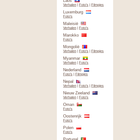
Laos
Verhalen
|
Foto's
|
Filmpjes
Luxemburg
Foto's
Maleisië
Verhalen
|
Foto's
Marokko
Foto's
Mongolië
Verhalen
|
Foto's
|
Filmpjes
Myanmar
Verhalen
|
Foto's
Nederland
Foto's
|
Filmpjes
Nepal
Verhalen
|
Foto's
|
Filmpjes
Nieuw Zeeland
Verhalen
|
Foto's
Oman
Foto's
Oostenrijk
Foto's
Polen
Foto's
Portugal