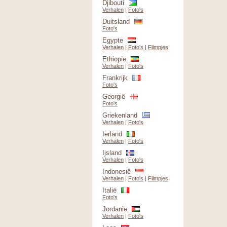
Djibouti
Verhalen
|
Foto's
Duitsland
Foto's
Egypte
Verhalen
|
Foto's
|
Filmpjes
Ethiopië
Verhalen
|
Foto's
Frankrijk
Foto's
Georgië
Foto's
Griekenland
Verhalen
|
Foto's
Ierland
Verhalen
|
Foto's
Ijsland
Verhalen
|
Foto's
Indonesië
Verhalen
|
Foto's
|
Filmpjes
Italië
Foto's
Jordanië
Verhalen
|
Foto's