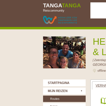
TANGA
TANGA
Reiscommunity
HE
& 
[ Zaterdag
GEORGI
offlin
STARTPAGINA
VERHA
MIJN REIZEN
Routes