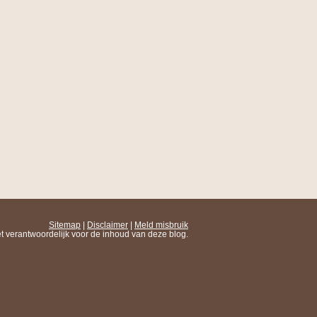
Sitemap
|
Disclaimer
|
Meld misbruik
t verantwoordelijk voor de inhoud van deze blog.