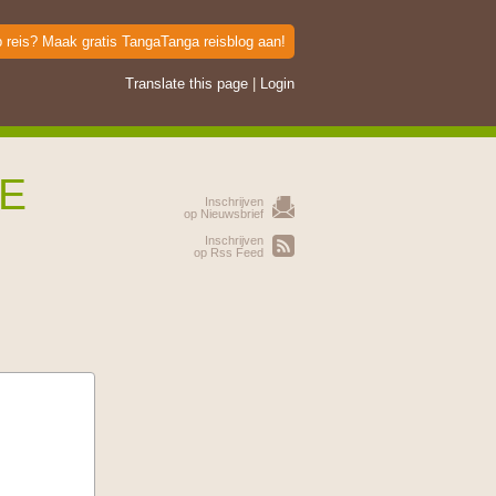
p reis? Maak gratis TangaTanga reisblog aan!
Translate this page
|
Login
TE
Inschrijven
op Nieuwsbrief
Inschrijven
op Rss Feed