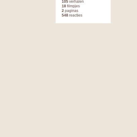
105
verhalen
18
filmpjes
2
paginas
548
reacties