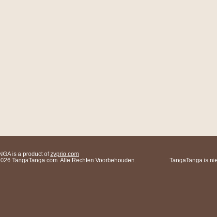
A is a product of
zyprio.com
 2026
TangaTanga.com
. Alle Rechten Voorbehouden.
TangaTanga is nie