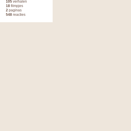
105
verhalen
18
filmpjes
2
paginas
548
reacties