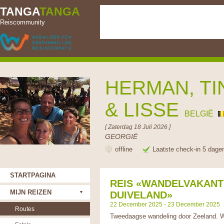
TANGA
TANGA
Reiscommunity
HERMAN, TI
& LISSE
BELGIË
[ Zaterdag 18 Juli 2026 ]
GEORGIË
offline
Laatste check-in 5 dage
STARTPAGINA
REIS «WANDELVAKANT
MIJN REIZEN
DUIVELAND»
22 December 2025 - 23 December 2025
Routes
Tweedaagse wandeling door Zeeland.