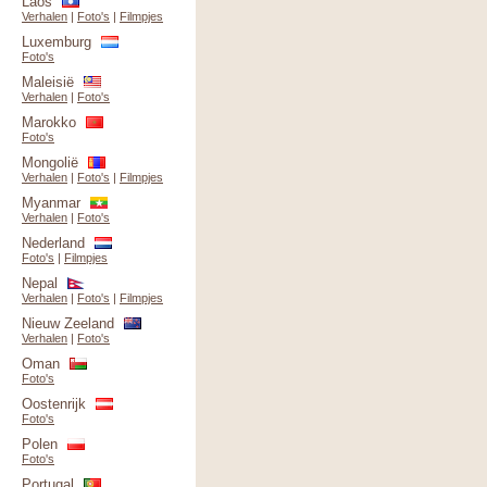
Laos
Verhalen
|
Foto's
|
Filmpjes
Luxemburg
Foto's
Maleisië
Verhalen
|
Foto's
Marokko
Foto's
Mongolië
Verhalen
|
Foto's
|
Filmpjes
Myanmar
Verhalen
|
Foto's
Nederland
Foto's
|
Filmpjes
Nepal
Verhalen
|
Foto's
|
Filmpjes
Nieuw Zeeland
Verhalen
|
Foto's
Oman
Foto's
Oostenrijk
Foto's
Polen
Foto's
Portugal