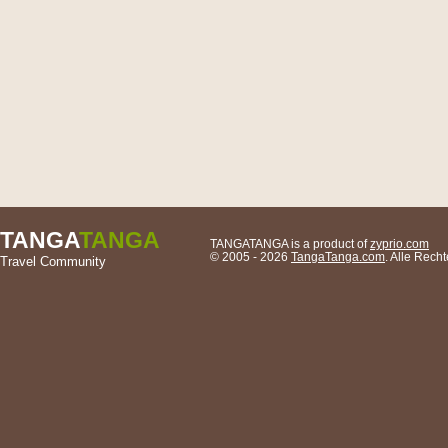
TANGA
TANGA
TANGATANGA is a product of
zyprio.com
© 2005 - 2026
TangaTanga.com
. Alle Rec
Travel Community