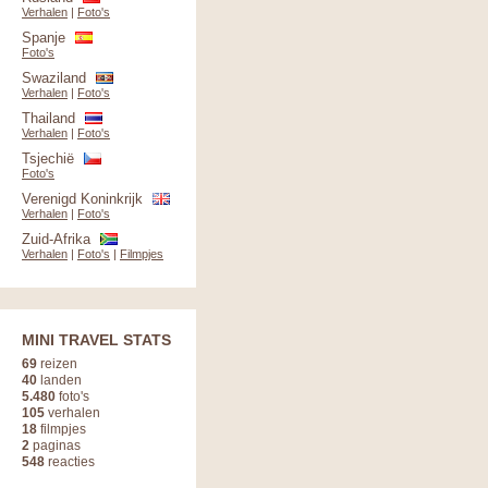
Verhalen
|
Foto's
Spanje
Foto's
Swaziland
Verhalen
|
Foto's
Thailand
Verhalen
|
Foto's
Tsjechië
Foto's
Verenigd Koninkrijk
Verhalen
|
Foto's
Zuid-Afrika
Verhalen
|
Foto's
|
Filmpjes
MINI TRAVEL STATS
69
reizen
40
landen
5.480
foto's
105
verhalen
18
filmpjes
2
paginas
548
reacties