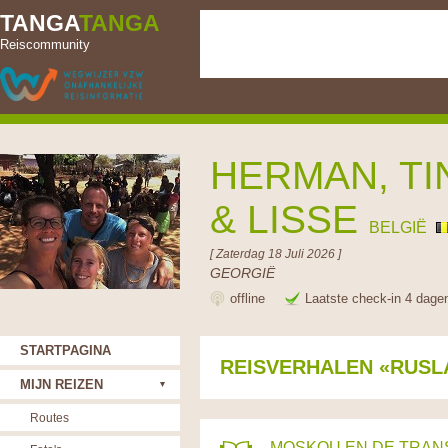
TANGA
TANGA
Reiscommunity
HERMAN, TI
& LISSE
BELGIË
[ Zaterdag 18 Juli 2026 ]
GEORGIË
offline
Laatste check-in 4 dage
STARTPAGINA
REISVERHALEN «RUSL
MIJN REIZEN
Routes
MOSKOU EN DE TRAN