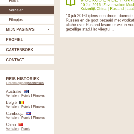
Foto's
10 Juli 2016 |
Zeven weken Mosk
Keizerlijk China.
|
Rusland
| Laat
Verhalen
10 juli 2016Tijdens een droom doemde M
Filmpjes
Russen en de goot bezaaid met wodkaf
cliché over Rusland kwam er wel in voo
gezellige stad.Het vliegtui...
MIJN PAGINA'S
PROFIEL
GASTENBOEK
CONTACT
REIS HISTORIEK
Chronologisch
|
Alfabetisch
Australië
Verhalen
|
Foto's
|
Filmpjes
België
Verhalen
|
Foto's
|
Filmpjes
Cambodja
Verhalen
|
Foto's
|
Filmpjes
China
Verhalen
|
Foto's