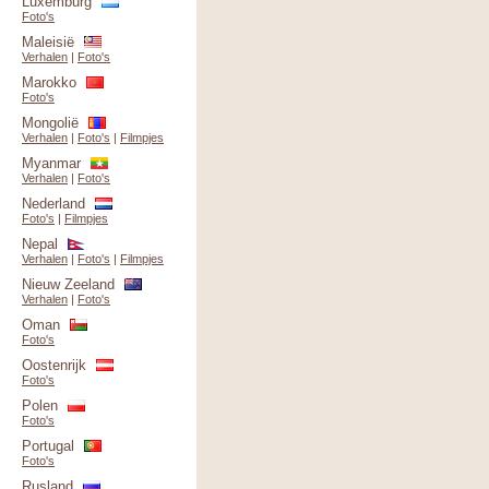
Luxemburg
Foto's
Maleisië
Verhalen
|
Foto's
Marokko
Foto's
Mongolië
Verhalen
|
Foto's
|
Filmpjes
Myanmar
Verhalen
|
Foto's
Nederland
Foto's
|
Filmpjes
Nepal
Verhalen
|
Foto's
|
Filmpjes
Nieuw Zeeland
Verhalen
|
Foto's
Oman
Foto's
Oostenrijk
Foto's
Polen
Foto's
Portugal
Foto's
Rusland