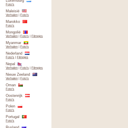
Luxemburg
Foto's
Maleisië
Verhalen
|
Foto's
Marokko
Foto's
Mongolië
Verhalen
|
Foto's
|
Filmpjes
Myanmar
Verhalen
|
Foto's
Nederland
Foto's
|
Filmpjes
Nepal
Verhalen
|
Foto's
|
Filmpjes
Nieuw Zeeland
Verhalen
|
Foto's
Oman
Foto's
Oostenrijk
Foto's
Polen
Foto's
Portugal
Foto's
Rusland