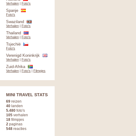
Verhalen
|
Foto's
Spanje
Foto's
Swaziland
Verhalen
|
Foto's
Thailand
Verhalen
|
Foto's
Tsjechië
Foto's
Verenigd Koninkrijk
Verhalen
|
Foto's
Zuid-Afrika
Verhalen
|
Foto's
|
Filmpjes
MINI TRAVEL STATS
69
reizen
40
landen
5.480
foto's
105
verhalen
18
filmpjes
2
paginas
548
reacties