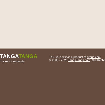
TANGA
TANGA
TANGATANGA is a product of
zyprio.com
© 2005 - 2026
TangaTanga.com
. Alle Rec
Travel Community