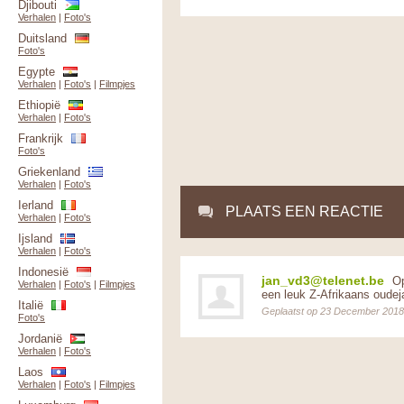
Djibouti
Verhalen
|
Foto's
Duitsland
Foto's
Egypte
Verhalen
|
Foto's
|
Filmpjes
Ethiopië
Verhalen
|
Foto's
Frankrijk
Foto's
Griekenland
Verhalen
|
Foto's
Ierland
PLAATS EEN REACTIE
Verhalen
|
Foto's
Ijsland
Verhalen
|
Foto's
Indonesië
jan_vd3@telenet.be
Op
Verhalen
|
Foto's
|
Filmpjes
een leuk Z-Afrikaans oudej
Italië
Geplaatst op 23 December 2018
Foto's
Jordanië
Verhalen
|
Foto's
Laos
Verhalen
|
Foto's
|
Filmpjes