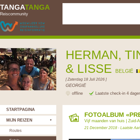
TANGA
TANGA
Reiscommunity
HERMAN, TI
& LISSE
BELGIË
[ Zaterdag 18 Juli 2026 ]
GEORGIË
offline
Laatste check-in 4 dage
STARTPAGINA
FOTOALBUM «PR
MIJN REIZEN
Vijf maanden van huis
|
Zuid-A
21 December 2018 - Laatste Aa
Routes