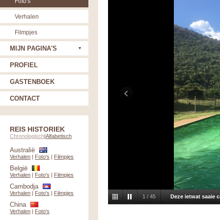
Foto's
Verhalen
Filmpjes
MIJN PAGINA'S
PROFIEL
GASTENBOEK
CONTACT
REIS HISTORIEK
Chronologisch
|
Alfabetisch
Australië
Verhalen
|
Foto's
|
Filmpjes
België
Verhalen
|
Foto's
|
Filmpjes
Cambodja
Verhalen
|
Foto's
|
Filmpjes
1
/
45
Deze ietwat saaie 
China
Verhalen
|
Foto's