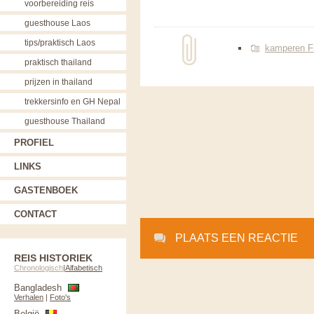
voorbereiding reis
guesthouse Laos
tips/praktisch Laos
kamperen Fra
praktisch thailand
prijzen in thailand
trekkersinfo en GH Nepal
guesthouse Thailand
PROFIEL
LINKS
GASTENBOEK
CONTACT
PLAATS EEN REACTIE
REIS HISTORIEK
Chronologisch
|
Alfabetisch
Bangladesh
Verhalen
|
Foto's
België